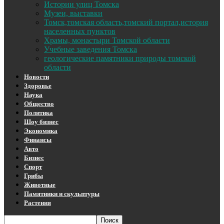
Истории улиц Томска
Музеи, выставки
Томск,томская область,томский портал,история
населенных пунктов
Храмы, монастыри Томской области
Учебные заведения Томска
геологические памятники природы томской
области
Новости
Здоровье
Наука
Общество
Политика
Шоу бизнес
Экономика
Финансы
Авто
Бизнес
Спорт
Грибы
Животные
Памятники и скульптуры
Растения