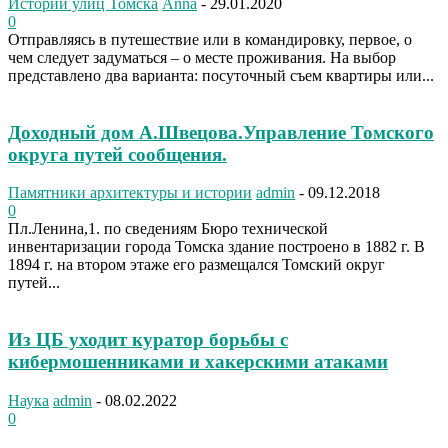
Истории улиц Томска
Anna
-
29.01.2020
0
Отправляясь в путешествие или в командировку, первое, о
чем следует задуматься – о месте проживания. На выбор
представлено два варианта: посуточный съем квартиры или...
Доходный дом А.Швецова.Управление Томского
округа путей сообщения.
Памятники архитектуры и истории
admin
-
09.12.2018
0
Пл.Ленина,1. по сведениям Бюро технической
инвентаризации города Томска здание построено в 1882 г. В
1894 г. на втором этаже его размещался Томский округ
путей...
Из ЦБ уходит куратор борьбы с
кибермошенниками и хакерскими атаками
Наука
admin
-
08.02.2022
0