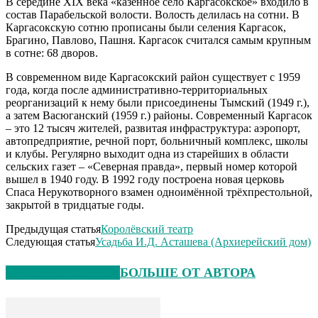
В середине XIX века «казённое село Каргасокское» входило в
состав Парабельской волости. Волость делилась на сотни. В
Каргасокскую сотню прописаны были селения Каргасок,
Брагино, Павлово, Пашня. Каргасок считался самым крупным
в сотне: 68 дворов.
В современном виде Каргасокский район существует с 1959
года, когда после административно-территориальных
реорганизаций к нему были присоединены Тымский (1949 г.),
а затем Васюганский (1959 г.) районы. Современный Каргасок
– это 12 тысяч жителей, развитая инфраструктура: аэропорт,
автопредприятие, речной порт, больничный комплекс, школы
и клубы. Регулярно выходит одна из старейших в области
сельских газет – «Северная правда», первый номер которой
вышел в 1940 году. В 1992 году построена новая церковь
Спаса Нерукотворного взамен одноимённой трёхпрестольной,
закрытой в тридцатые годы.
Предыдущая статья
Королёвский театр
Следующая статья
Усадьба И.Д. Асташева (Архиерейский дом)
СХОЖИЕ СТАТЬИ
БОЛЬШЕ ОТ АВТОРА