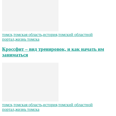
томск,томская область,история,томский областной
портал,жизнь томска
Кроссфит – вид тренировок, и как начать им
заниматься
томск,томская область,история,томский областной
портал,жизнь томска