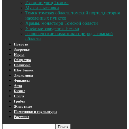
Истории улиц Томска
Музеи, выставки
Томск,томская область,томский портал,история
населенных пунктов
Храмы, монастыри Томской области
Учебные заведения Томска
геологические памятники природы томской
области
Новости
Здоровье
Наука
Общество
Политика
Шоу бизнес
Экономика
Финансы
Авто
Бизнес
Спорт
Грибы
Животные
Памятники и скульптуры
Растения