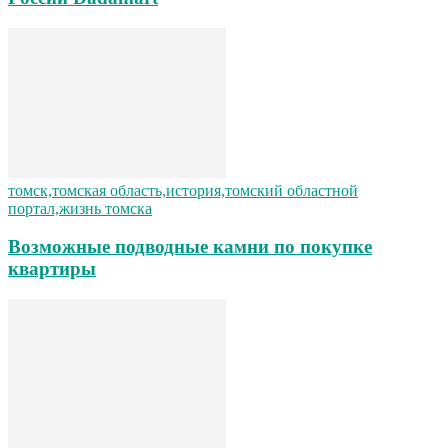
томск,томская область,история,томский областной
портал,жизнь томска
Возможные подводные камни по покупке
квартиры