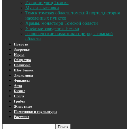
Истории улиц Томска
Музеи, выставки
Томск,томская область,томский портал,история
населенных пунктов
Храмы, монастыри Томской области
Учебные заведения Томска
геологические памятники природы томской
области
Новости
Здоровье
Наука
Общество
Политика
Шоу бизнес
Экономика
Финансы
Авто
Бизнес
Спорт
Грибы
Животные
Памятники и скульптуры
Растения