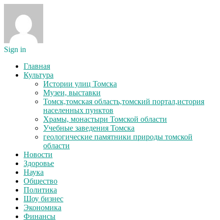
Sign in
Главная
Культура
Истории улиц Томска
Музеи, выставки
Томск,томская область,томский портал,история
населенных пунктов
Храмы, монастыри Томской области
Учебные заведения Томска
геологические памятники природы томской
области
Новости
Здоровье
Наука
Общество
Политика
Шоу бизнес
Экономика
Финансы