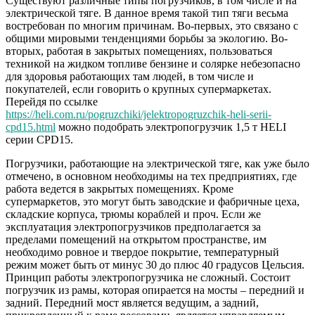
Существуют различные типы погрузчиков, в том числе и на
электрической тяге. В данное время такой тип тяги весьма
востребован по многим причинам. Во-первых, это связано с
общими мировыми тенденциями борьбы за экологию. Во-
вторых, работая в закрытых помещениях, пользоваться
техникой на жидком топливе бензине и солярке небезопасно
для здоровья работающих там людей, в том числе и
покупателей, если говорить о крупных супермаркетах.
Перейдя по ссылке
https://heli.com.ru/pogruzchiki/jelektropogruzchik-heli-serii-
cpd15.html
можно подобрать электропогрузчик 1,5 т HELI
серии CPD15.
Погрузчики, работающие на электрической тяге, как уже было
отмечено, в основном необходимы на тех предприятиях, где
работа ведется в закрытых помещениях. Кроме
супермаркетов, это могут быть заводские и фабричные цеха,
складские корпуса, трюмы кораблей и проч. Если же
эксплуатация электропогрузчиков предполагается за
пределами помещений на открытом пространстве, им
необходимо ровное и твердое покрытие, температурный
режим может быть от минус 30 до плюс 40 градусов Цельсия.
Принцип работы электропогрузчика не сложный. Состоит
погрузчик из рамы, которая опирается на мосты – передний и
задний. Передний мост является ведущим, а задний,