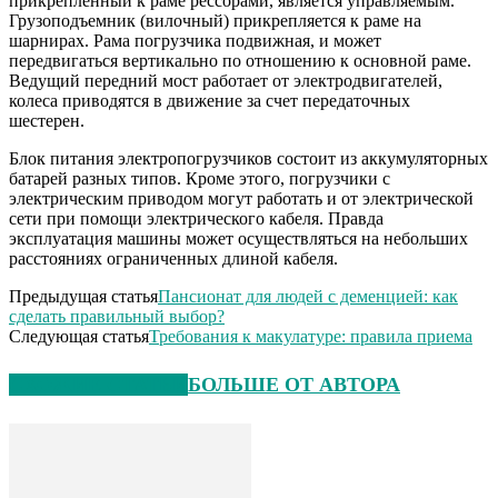
прикрепленный к раме рессорами, является управляемым.
Грузоподъемник (вилочный) прикрепляется к раме на
шарнирах. Рама погрузчика подвижная, и может
передвигаться вертикально по отношению к основной раме.
Ведущий передний мост работает от электродвигателей,
колеса приводятся в движение за счет передаточных
шестерен.
Блок питания электропогрузчиков состоит из аккумуляторных
батарей разных типов. Кроме этого, погрузчики с
электрическим приводом могут работать и от электрической
сети при помощи электрического кабеля. Правда
эксплуатация машины может осуществляться на небольших
расстояниях ограниченных длиной кабеля.
Предыдущая статья
Пансионат для людей с деменцией: как
сделать правильный выбор?
Следующая статья
Требования к макулатуре: правила приема
СХОЖИЕ СТАТЬИ
БОЛЬШЕ ОТ АВТОРА