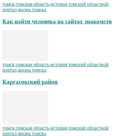
томск,томская область,история,томский областной
портал,жизнь томска
Как найти человека на сайтах знакомств
томск,томская область,история,томский областной
портал,жизнь томска
Каргасокский район
томск,томская область,история,томский областной
портал,жизнь томска