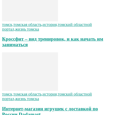
томск,томская область,история,томский областной
портал,жизнь томска
Кроссфит – вид тренировок, и как начать им
заниматься
томск,томская область,история,томский областной
портал,жизнь томска
Интернет-магазин игрушек с доставкой по
России Dadamart