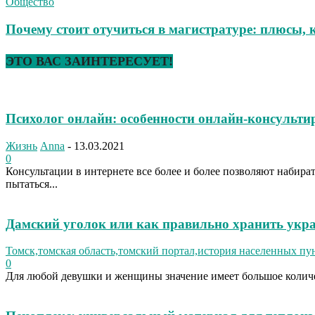
Общество
Почему стоит отучиться в магистратуре: плюсы, 
ЭТО ВАС ЗАИНТЕРЕСУЕТ!
Психолог онлайн: особенности онлайн-консульти
Жизнь
Anna
-
13.03.2021
0
Консультации в интернете все более и более позволяют набира
пытаться...
Дамский уголок или как правильно хранить укр
Томск,томская область,томский портал,история населенных пу
0
Для любой девушки и женщины значение имеет большое количес