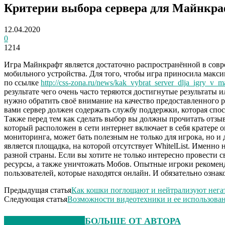
Критерии выбора сервера для Майнкр
12.04.2020
0
1214
Игра Майнкрафт является достаточно распространённой в совре
мобильного устройства. Для того, чтобы игра приносила макс
по ссылке
http://css-zona.ru/news/kak_vybrat_server_dlja_igry_v_
результате чего очень часто теряются достигнутые результаты 
нужно обратить своё внимание на качество предоставленного 
вами сервер должен содержать службу поддержки, которая спос
Также перед тем как сделать выбор вы должны прочитать отзы
который расположен в сети интернет включает в себя кратере 
мониторинга, может бать полезным не только для игрока, но и
является площадка, на которой отсутствует WhitelList. Именн
разной страны. Если вы хотите не только интересно провести с
ресурсы, а также уничтожать Мобов. Опытные игроки рекомен
пользователей, которые находятся онлайн. И обязательно озна
Предыдущая статья
Как кошки поглощают и нейтрализуют нег
Следующая статья
Возможности видеотехники и ее использова
СХОЖИЕ СТАТЬИ
БОЛЬШЕ ОТ АВТОРА