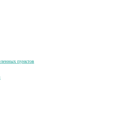
селенных пунктов
и