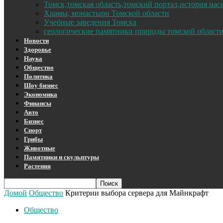
Томск,томская область,томский портал,история на
Храмы, монастыри Томской области
Учебные заведения Томска
геологические памятники природы томской област
Новости
Здоровье
Наука
Общество
Политика
Шоу бизнес
Экономика
Финансы
Авто
Бизнес
Спорт
Грибы
Животные
Памятники и скульптуры
Растения
Домой
Общество
Критерии выбора сервера для Майнкрафт
Общество