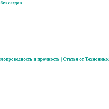
без следов
лопроводность и прочность | Статья от Технонико