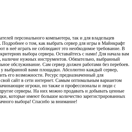
ателей персонального компьютера, так и для владельцев
.
Подробнее о том, как выбрать сервер для игры в Майнкрафт
ают в неё играть не соблюдают это необходимое требование. В
 критериях выбора сервера. Оставайтесь с нами! Для начала вам
ю, наличие нужных инструментов. Обязательно, выбранный
ьное обслуживание. Сам сервер должен работами без перебоев.
ка у выбранной вами площадки. Абсолютно каждый сервер,
нить его возможности. Ресурс предназначенный для
ь свой сайт в сети интернет. Самым оптимальным вариантом
о начинающие игроки, но также и профессионалы и люди с
т другие серверы. На них можно продавать и добывать ценные
дки, которые имеют большое количество зарегистрированных
дачного выбора! Спасибо за внимание!