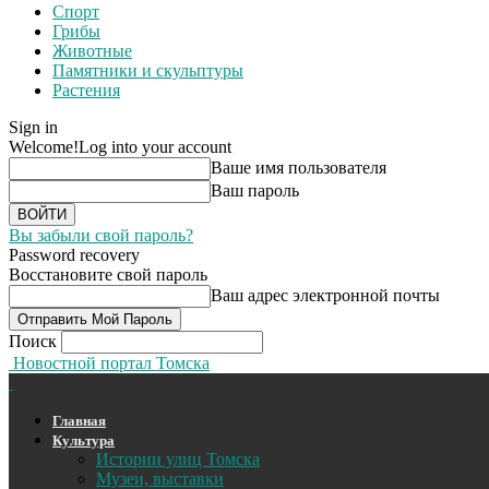
Спорт
Грибы
Животные
Памятники и скульптуры
Растения
Sign in
Welcome!
Log into your account
Ваше имя пользователя
Ваш пароль
Вы забыли свой пароль?
Password recovery
Восстановите свой пароль
Ваш адрес электронной почты
Поиск
Новостной портал Томска
Главная
Культура
Истории улиц Томска
Музеи, выставки