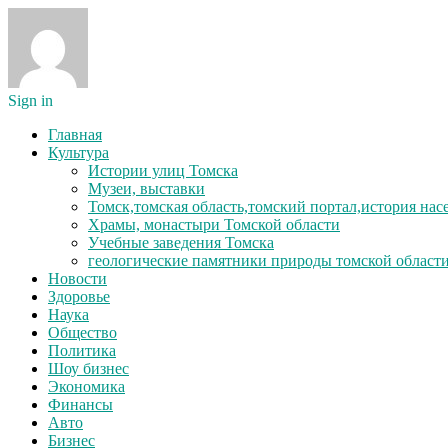
Sign in
Главная
Культура
Истории улиц Томска
Музеи, выставки
Томск,томская область,томский портал,история на
Храмы, монастыри Томской области
Учебные заведения Томска
геологические памятники природы томской област
Новости
Здоровье
Наука
Общество
Политика
Шоу бизнес
Экономика
Финансы
Авто
Бизнес