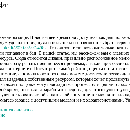
афт
менном мире. В настоящее время она доступная как для пользов
имум удовольствия, нужно обязательно правильно выбрать сервер
majnkraft/2020-02-07-4982
. Те пользователи, которые только начин
или попадают в бан. В нашей статье, мы расскажем вам о главных
ресурса. Сюда относится дизайн, правильно расположенное мен
обна сразу решать появившееся проблемы, а также профессионал
вы в интернете и Посмотреть какой рейтинг, оценка и статисти
описание, с помощью которого вы сможете достаточно легко оце
 для владельца собственным ресурсом, который хочет продвинут
о на такой площадке могут насладиться процессом игры не тольк
воё время, но также и заработать средства, для этого существую
дуют пользователям обращать своё внимание только на те площа
комьтесь заранее с доступными модами и их характеристиками. У
ативную энергию
ние