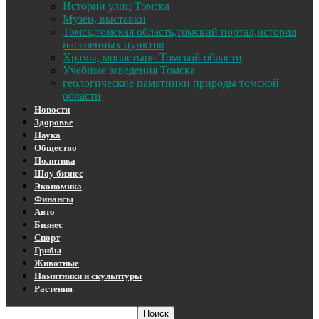
Истории улиц Томска
Музеи, выставки
Томск,томская область,томский портал,история
населенных пунктов
Храмы, монастыри Томской области
Учебные заведения Томска
геологические памятники природы томской
области
Новости
Здоровье
Наука
Общество
Политика
Шоу бизнес
Экономика
Финансы
Авто
Бизнес
Спорт
Грибы
Животные
Памятники и скульптуры
Растения