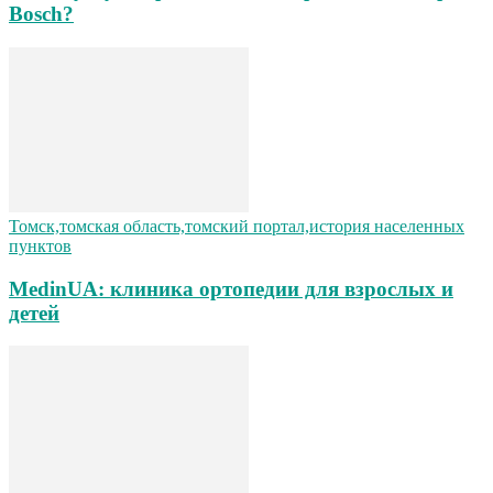
Bosch?
Томск,томская область,томский портал,история населенных
пунктов
MedinUA: клиника ортопедии для взрослых и
детей