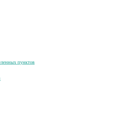
селенных пунктов
и