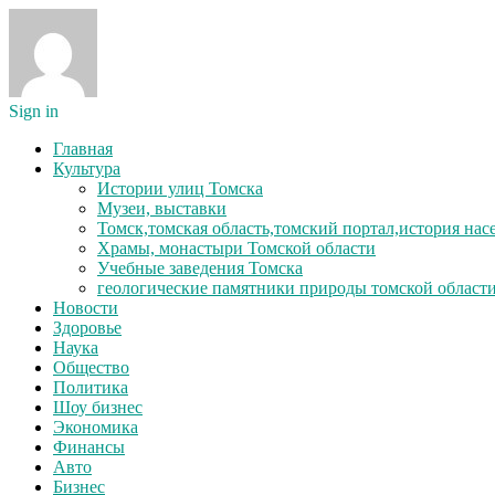
Sign in
Главная
Культура
Истории улиц Томска
Музеи, выставки
Томск,томская область,томский портал,история на
Храмы, монастыри Томской области
Учебные заведения Томска
геологические памятники природы томской област
Новости
Здоровье
Наука
Общество
Политика
Шоу бизнес
Экономика
Финансы
Авто
Бизнес