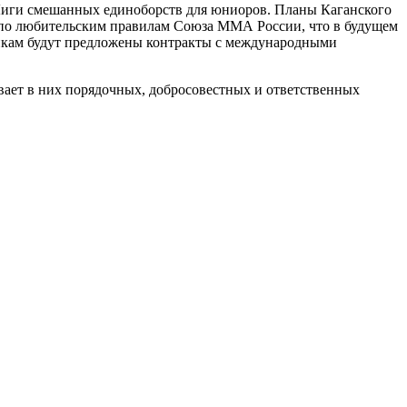
и Лиги смешанных единоборств для юниоров. Планы Каганского
т, по любительским правилам Союза ММА России, что в будущем
никам будут предложены контракты с международными
ывает в них порядочных, добросовестных и ответственных