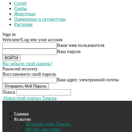
Спорт
Грибы
Животные
Памятники и скульптуры
Растения
Sign in
Welcome!
Log into your account
Ваше имя пользователя
Ваш пароль
Вы забыли свой пароль?
Password recovery
Восстановите свой пароль
Ваш адрес электронной почты
Поиск
Новостной портал Томска
Главная
Культура
Истории улиц Томска
Музеи, выставки