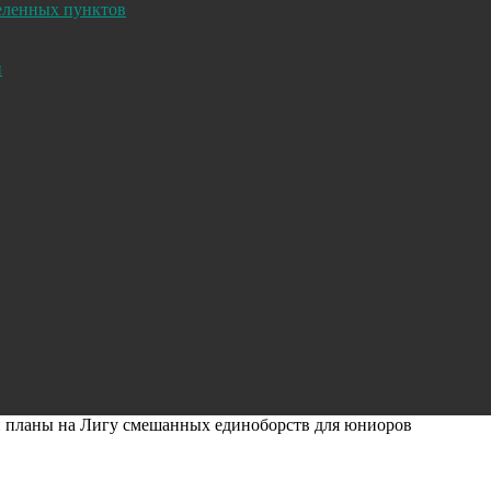
селенных пунктов
и
и планы на Лигу смешанных единоборств для юниоров