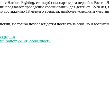
т с Hardore Fighting, его клуб стал партнером первой в Росси
ий предлагает проведение соревнований для детей от 12-20 ле
 по достижению 18-летнего возраста, наиболее успешным участ
нский, не только позволяет детям постоять за себя, но и воспит
 средств
лы, конструкция, особенности