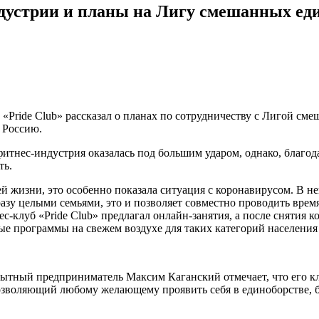
дустрии и планы на Лигу смешанных ед
в «Pride Club» рассказал о планах по сотрудничеству с Лигой см
 Россию.
итнес-индустрия оказалась под большим ударом, однако, благода
ть.
й жизни, это особенно показала ситуация с коронавирусом. В н
азу целыми семьями, это и позволяет совместно проводить время
ес-клуб «Pride Club» предлагал онлайн-занятия, а после снятия
е программы на свежем воздухе для таких категорий населения
 Опытный предприниматель Максим Каганский отмечает, что его кл
озволяющий любому желающему проявить себя в единоборстве, б