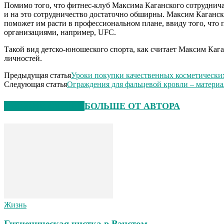
Помимо того, что фитнес-клуб Максима Каганского сотрудничае
и на это сотрудничество достаточно обширны. Максим Каганск
поможет им расти в профессиональном плане, ввиду того, что
организациями, например, UFC.
Такой вид детско-юношеского спорта, как считает Максим Кага
личностей.
Предыдущая статья
Уроки покупки качественных косметических
Следующая статья
Ограждения для фальцевой кровли – материа
СХОЖИЕ СТАТЬИ
БОЛЬШЕ ОТ АВТОРА
Жизнь
Гигиеническая чистка в Вэнстом