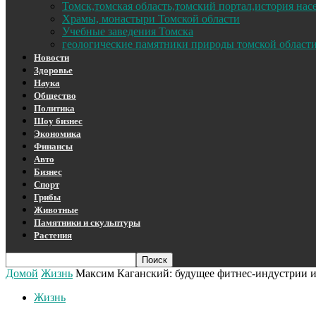
Томск,томская область,томский портал,история на
Храмы, монастыри Томской области
Учебные заведения Томска
геологические памятники природы томской област
Новости
Здоровье
Наука
Общество
Политика
Шоу бизнес
Экономика
Финансы
Авто
Бизнес
Спорт
Грибы
Животные
Памятники и скульптуры
Растения
Домой
Жизнь
Максим Каганский: будущее фитнес-индустрии 
Жизнь