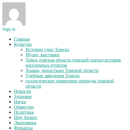
Sign in
Главная
Культура
Истории улиц Томска
Музеи, выставки
Томск,томская область,томский портал,история
населенных пунктов
Храмы, монастыри Томской области
Учебные заведения Томска
геологические памятники природы томской
области
Новости
Здоровье
Наука
Общество
Политика
Шоу бизнес
Экономика
Финансы