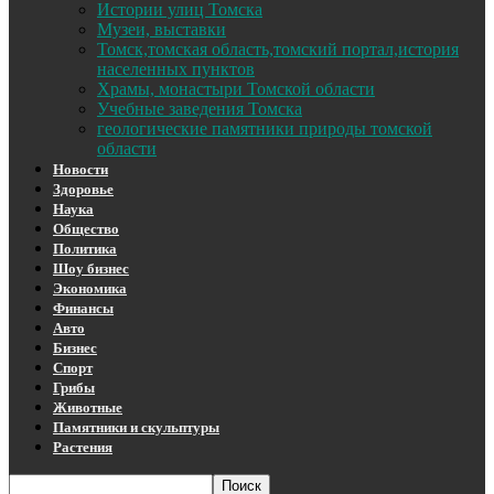
Истории улиц Томска
Музеи, выставки
Томск,томская область,томский портал,история
населенных пунктов
Храмы, монастыри Томской области
Учебные заведения Томска
геологические памятники природы томской
области
Новости
Здоровье
Наука
Общество
Политика
Шоу бизнес
Экономика
Финансы
Авто
Бизнес
Спорт
Грибы
Животные
Памятники и скульптуры
Растения