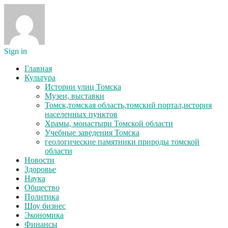
Sign in
Главная
Культура
Истории улиц Томска
Музеи, выставки
Томск,томская область,томский портал,история
населенных пунктов
Храмы, монастыри Томской области
Учебные заведения Томска
геологические памятники природы томской
области
Новости
Здоровье
Наука
Общество
Политика
Шоу бизнес
Экономика
Финансы