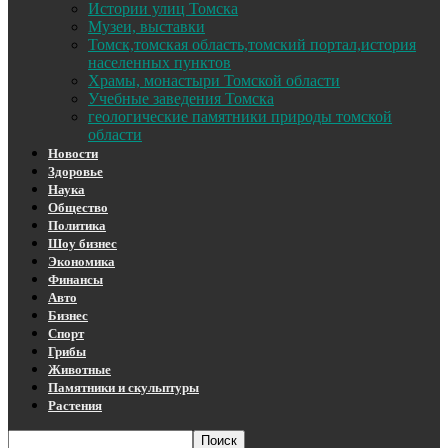
Истории улиц Томска
Музеи, выставки
Томск,томская область,томский портал,история
населенных пунктов
Храмы, монастыри Томской области
Учебные заведения Томска
геологические памятники природы томской
области
Новости
Здоровье
Наука
Общество
Политика
Шоу бизнес
Экономика
Финансы
Авто
Бизнес
Спорт
Грибы
Животные
Памятники и скульптуры
Растения