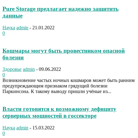
Pure Storage предлагает надежно защитить
данные
Наука
admin
-
21.01.2022
0
Кошмары могут быть провестником опасной
болезни
Здоровье
admin
-
09.06.2022
0
Возникновение частых ночных кошмаров может быть ранним
предупреждающим признаком грядущий болезни
Паркинсона. К такому выводу пришли учёные из...
Власти готовятся к возможному дефициту
серверных мощностей в госсекторе
Наука
admin
-
15.03.2022
0