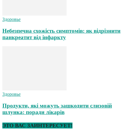
Здоровье
Небезпечна схожість симптомів: як відрізнити
панкреатит від інфаркту
Здоровье
Продукти, які можуть зашкодити слизовій
шлунка: поради лікарів
ЭТО ВАС ЗАИНТЕРЕСУЕТ!