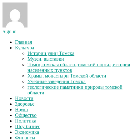
Sign in
Главная
Культура
Истории улиц Томска
Музеи, выставки
Томск,томская область,томский портал,история
населенных пунктов
Храмы, монастыри Томской области
Учебные заведения Томска
геологические памятники природы томской
области
Новости
Здоровье
Наука
Общество
Политика
Шоу бизнес
Экономика
Финансы