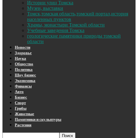
Истории улиц Томска
Музеи, выставки
Томск,томская область,томский портал,история
населенных пунктов
Храмы, монастыри Томской области
Учебные заведения Томска
геологические памятники природы томской
области
Новости
Здоровье
Наука
Общество
Политика
Шоу бизнес
Экономика
Финансы
Авто
Бизнес
Спорт
Грибы
Животные
Памятники и скульптуры
Растения