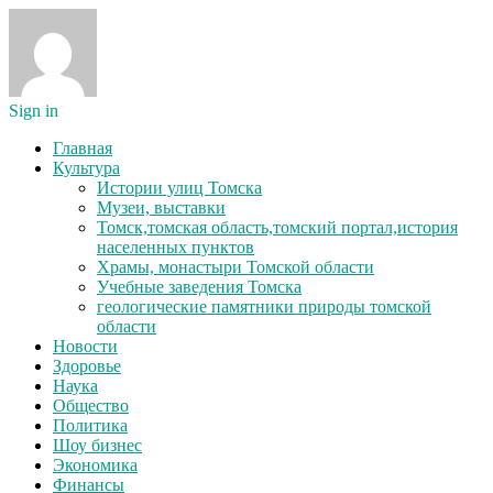
Sign in
Главная
Культура
Истории улиц Томска
Музеи, выставки
Томск,томская область,томский портал,история
населенных пунктов
Храмы, монастыри Томской области
Учебные заведения Томска
геологические памятники природы томской
области
Новости
Здоровье
Наука
Общество
Политика
Шоу бизнес
Экономика
Финансы