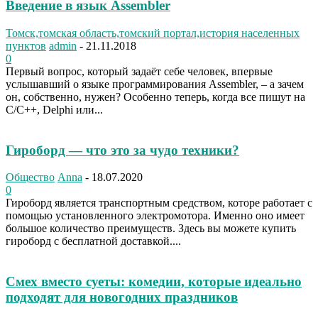
Введение в язык Assembler
Томск,томская область,томский портал,история населенных
пунктов
admin
-
21.11.2018
0
Первый вопрос, который задаёт себе человек, впервые
услышавший о языке программирования Assembler, – а зачем
он, собственно, нужен? Особенно теперь, когда все пишут на
C/C++, Delphi или...
Гироборд — что это за чудо техники?
Общество
Anna
-
18.07.2020
0
Гироборд является транспортным средством, которе работает с
помощью установленного электромотора. Именно оно имеет
большое количество преимуществ. Здесь вы можете купить
гироборд с бесплатной доставкой....
Смех вместо суеты: комедии, которые идеально
подходят для новогодних праздников