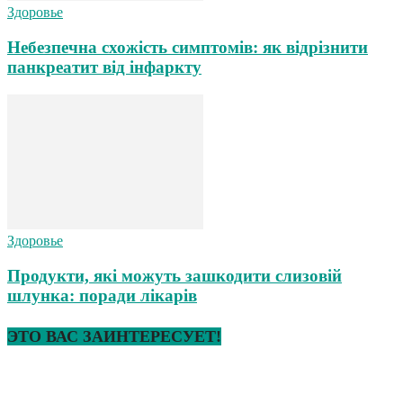
Здоровье
Небезпечна схожість симптомів: як відрізнити
панкреатит від інфаркту
Здоровье
Продукти, які можуть зашкодити слизовій
шлунка: поради лікарів
ЭТО ВАС ЗАИНТЕРЕСУЕТ!