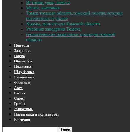
Истории улиц Томска
Музеи, выставки
Томск,томская область,томский портал,история
населенных пунктов
Храмы, монастыри Томской области
Учебные заведения Томска
геологические памятники природы томской
области
Новости
Здоровье
Наука
Общество
Политика
Шоу бизнес
Экономика
Финансы
Авто
Бизнес
Спорт
Грибы
Животные
Памятники и скульптуры
Растения