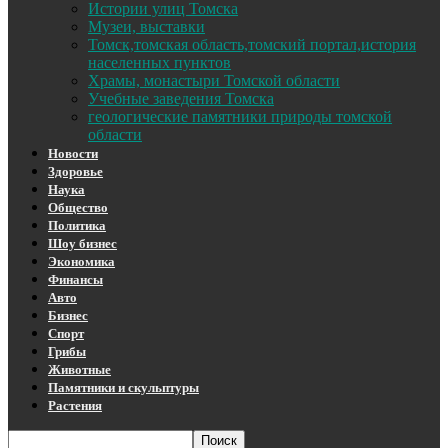
Истории улиц Томска
Музеи, выставки
Томск,томская область,томский портал,история
населенных пунктов
Храмы, монастыри Томской области
Учебные заведения Томска
геологические памятники природы томской
области
Новости
Здоровье
Наука
Общество
Политика
Шоу бизнес
Экономика
Финансы
Авто
Бизнес
Спорт
Грибы
Животные
Памятники и скульптуры
Растения