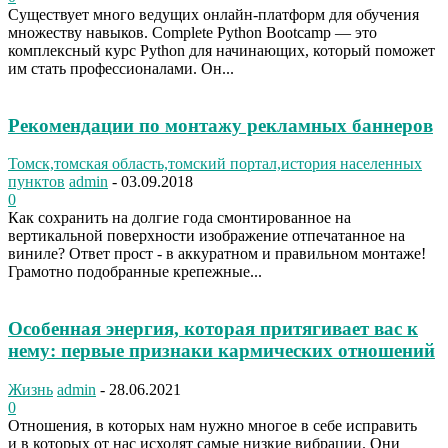
Существует много ведущих онлайн-платформ для обучения
множеству навыков. Complete Python Bootcamp — это
комплексный курс Python для начинающих, который поможет
им стать профессионалами. Он...
Рекомендации по монтажу рекламных баннеров
Томск,томская область,томский портал,история населенных
пунктов
admin
-
03.09.2018
0
Как сохранить на долгие года смонтированное на
вертикальной поверхности изображение отпечатанное на
виниле? Ответ прост - в аккуратном и правильном монтаже!
Грамотно подобранные крепежные...
Особенная энергия, которая притягивает вас к
нему: первые признаки кармических отношений
Жизнь
admin
-
28.06.2021
0
Отношения, в которых нам нужно многое в себе исправить
и в которых от нас исходят самые низкие вибрации. Они