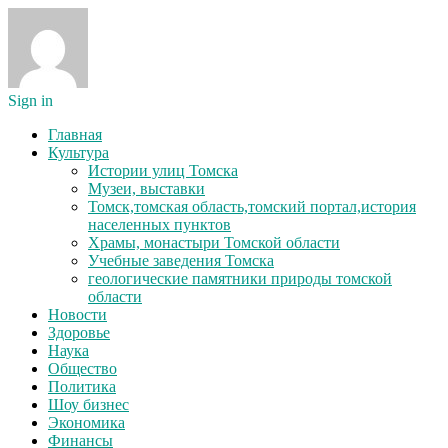
Sign in
Главная
Культура
Истории улиц Томска
Музеи, выставки
Томск,томская область,томский портал,история
населенных пунктов
Храмы, монастыри Томской области
Учебные заведения Томска
геологические памятники природы томской
области
Новости
Здоровье
Наука
Общество
Политика
Шоу бизнес
Экономика
Финансы