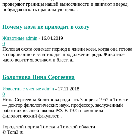
проверяют границы нашей выносливости и двигают вперед,
побуждая искать правильную цель...
Почему коза не приходит в охоту
Животные
admin
-
16.04.2019
0
Половая охота означает период в жизни козы, когда она готова
к спариванию и зачатию для продолжения рода. Животное
часто вертит хвостиком и блеет, а...
Болотнова Нина Сергеевна
Известные ученые
admin
-
17.11.2018
0
Нина Сергеевна Болотнова родилась 3 апреля 1952 в Томске
— доктор филологических наук, профессор, заслуженный
работник высшей школы РФ. В 1975 г. окончила
филологический факультет...
Городской портал Томска и Томской области
© Tom3.ru