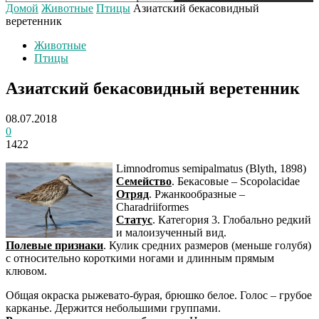
Домой
Животные
Птицы
Азиатский бекасовидный
веретенник
Животные
Птицы
Азиатский бекасовидный веретенник
08.07.2018
0
1422
Limnodromus semipalmatus (Blyth, 1898)
Семейство
. Бекасовые – Scopolacidae
Отряд
. Ржанкообразные –
Charadriiformes
Статус
. Категория 3. Глобально редкий
и малоизученный вид.
Полевые признаки
. Кулик средних размеров (меньше голубя)
с относительно короткими ногами и длинным прямым
клювом.
Общая окраска рыжевато-бурая, брюшко белое. Голос – грубое
карканье. Держится небольшими группами.