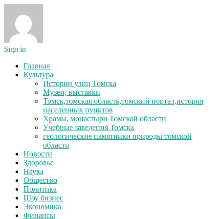
Sign in
Главная
Культура
Истории улиц Томска
Музеи, выставки
Томск,томская область,томский портал,история
населенных пунктов
Храмы, монастыри Томской области
Учебные заведения Томска
геологические памятники природы томской
области
Новости
Здоровье
Наука
Общество
Политика
Шоу бизнес
Экономика
Финансы