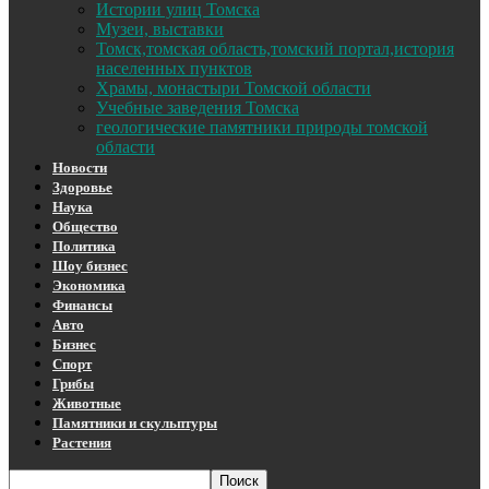
Истории улиц Томска
Музеи, выставки
Томск,томская область,томский портал,история
населенных пунктов
Храмы, монастыри Томской области
Учебные заведения Томска
геологические памятники природы томской
области
Новости
Здоровье
Наука
Общество
Политика
Шоу бизнес
Экономика
Финансы
Авто
Бизнес
Спорт
Грибы
Животные
Памятники и скульптуры
Растения