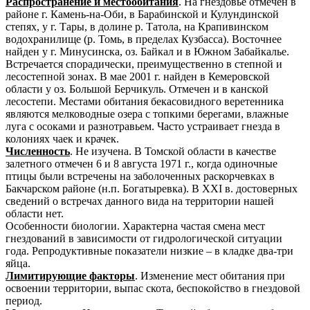
Распространение и местообитания
. На гнездовье отмечен в
районе г. Камень-на-Оби, в Барабинской и Кулундинской
степях, у г. Тары, в долине р. Татола, на Крапивинском
водохранилище (р. Томь, в пределах Кузбасса). Восточнее
найден у г. Минусинска, оз. Байкал и в Южном Забайкалье.
Встречается спорадически, преимущественно в степной и
лесостепной зонах. В мае 2001 г. найден в Кемеровской
области у оз. Большой Берчикуль. Отмечен и в канской
лесостепи. Местами обитания бекасовидного веретенника
являются мелководные озера с топкими берегами, влажные
луга с осоками и разнотравьем. Часто устраивает гнезда в
колониях чаек и крачек.
Численность
. Не изучена. В Томской области в качестве
залетного отмечен 6 и 8 августа 1971 г., когда одиночные
птицы были встречены на заболоченных раскорчевках в
Бакчарском районе (н.п. Богатыревка). В XXI в. достоверных
сведений о встречах данного вида на территории нашей
области нет.
Особенности биологии. Характерна частая смена мест
гнездований в зависимости от гидрологической ситуации
года. Репродуктивные показатели низкие – в кладке два-три
яйца.
Лимитирующие факторы
. Изменение мест обитания при
освоении территории, выпас скота, беспокойство в гнездовой
период.