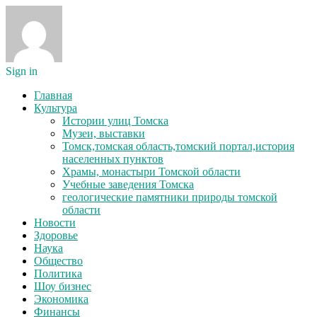
Sign in
Главная
Культура
Истории улиц Томска
Музеи, выставки
Томск,томская область,томский портал,история
населенных пунктов
Храмы, монастыри Томской области
Учебные заведения Томска
геологические памятники природы томской
области
Новости
Здоровье
Наука
Общество
Политика
Шоу бизнес
Экономика
Финансы