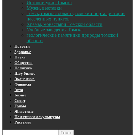
Истории улиц Томска
Музеи, выставки
Томск,томская область,томский портал,история
населенных пунктов
Храмы, монастыри Томской области
Учебные заведения Томска
геологические памятники природы томской
области
Новости
Здоровье
Наука
Общество
Политика
Шоу бизнес
Экономика
Финансы
Авто
Бизнес
Спорт
Грибы
Животные
Памятники и скульптуры
Растения