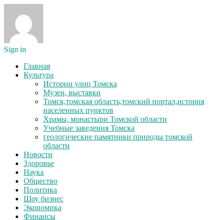
Sign in
Главная
Культура
Истории улиц Томска
Музеи, выставки
Томск,томская область,томский портал,история
населенных пунктов
Храмы, монастыри Томской области
Учебные заведения Томска
геологические памятники природы томской
области
Новости
Здоровье
Наука
Общество
Политика
Шоу бизнес
Экономика
Финансы