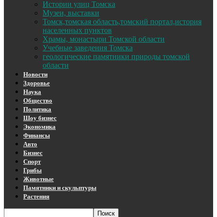
Истории улиц Томска
Музеи, выставки
Томск,томская область,томский портал,история
населенных пунктов
Храмы, монастыри Томской области
Учебные заведения Томска
геологические памятники природы томской
области
Новости
Здоровье
Наука
Общество
Политика
Шоу бизнес
Экономика
Финансы
Авто
Бизнес
Спорт
Грибы
Животные
Памятники и скульптуры
Растения