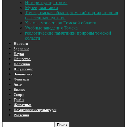
Истории улиц Томска
Музеи, выставки
Томск,томская область,томский портал,история
населенных пунктов
Храмы, монастыри Томской области
Учебные заведения Томска
геологические памятники природы томской
области
Новости
Здоровье
Наука
Общество
Политика
Шоу бизнес
Экономика
Финансы
Авто
Бизнес
Спорт
Грибы
Животные
Памятники и скульптуры
Растения