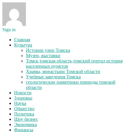
Sign in
Главная
Культура
Истории улиц Томска
Музеи, выставки
Томск,томская область,томский портал,история
населенных пунктов
Храмы, монастыри Томской области
Учебные заведения Томска
геологические памятники природы томской
области
Новости
Здоровье
Наука
Общество
Политика
Шоу бизнес
Экономика
Финансы