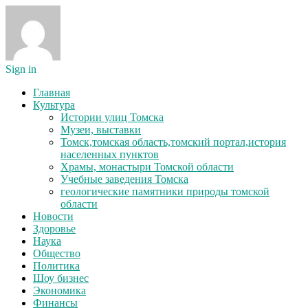
Sign in
Главная
Культура
Истории улиц Томска
Музеи, выставки
Томск,томская область,томский портал,история
населенных пунктов
Храмы, монастыри Томской области
Учебные заведения Томска
геологические памятники природы томской
области
Новости
Здоровье
Наука
Общество
Политика
Шоу бизнес
Экономика
Финансы