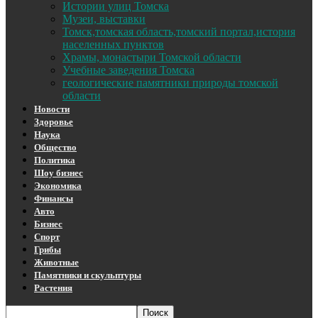
Истории улиц Томска
Музеи, выставки
Томск,томская область,томский портал,история
населенных пунктов
Храмы, монастыри Томской области
Учебные заведения Томска
геологические памятники природы томской
области
Новости
Здоровье
Наука
Общество
Политика
Шоу бизнес
Экономика
Финансы
Авто
Бизнес
Спорт
Грибы
Животные
Памятники и скульптуры
Растения