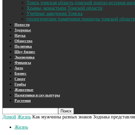
Томск,томская область,томский портал,история на
Храмы, монастыри Томской области
Учебные заведения Томска
геологические памятники природы томской област
Новости
Здоровье
Наука
Общество
Политика
Шоу бизнес
Экономика
Финансы
Авто
Бизнес
Спорт
Грибы
Животные
Памятники и скульптуры
Растения
Домой
Жизнь
Как мужчины разных знаков Зодиака представл
Жизнь