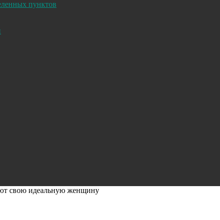
селенных пунктов
и
яют свою идеальную женщину