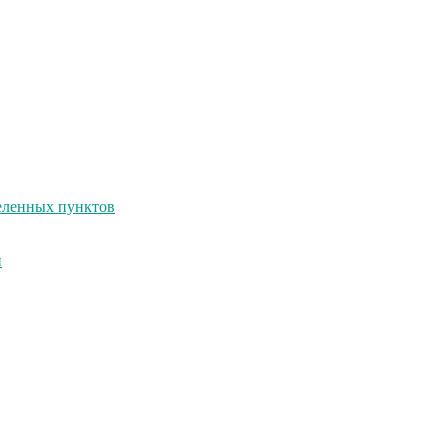
селенных пунктов
и