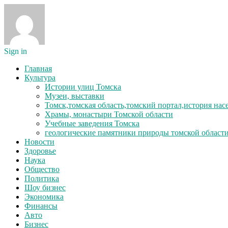
Sign in
Главная
Культура
Истории улиц Томска
Музеи, выставки
Томск,томская область,томский портал,история на
Храмы, монастыри Томской области
Учебные заведения Томска
геологические памятники природы томской област
Новости
Здоровье
Наука
Общество
Политика
Шоу бизнес
Экономика
Финансы
Авто
Бизнес