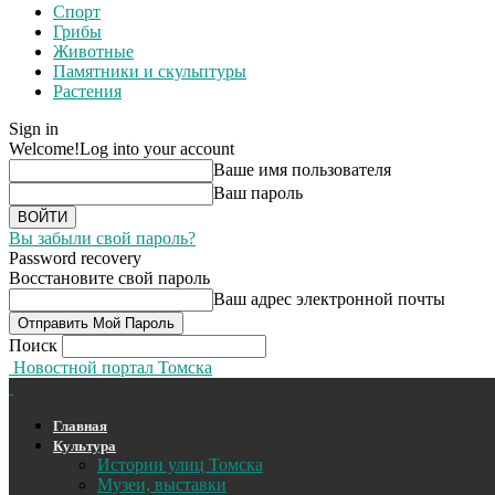
Спорт
Грибы
Животные
Памятники и скульптуры
Растения
Sign in
Welcome!
Log into your account
Ваше имя пользователя
Ваш пароль
Вы забыли свой пароль?
Password recovery
Восстановите свой пароль
Ваш адрес электронной почты
Поиск
Новостной портал Томска
Главная
Культура
Истории улиц Томска
Музеи, выставки