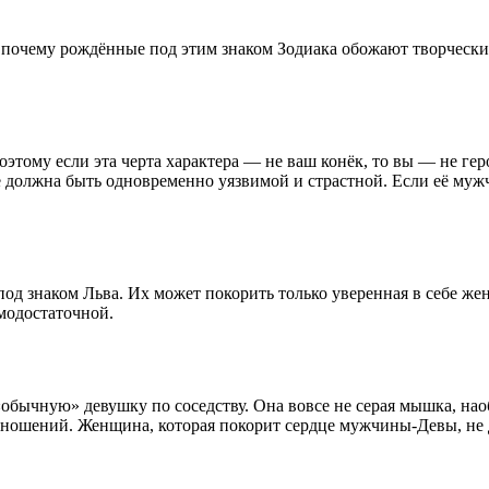
 почему рождённые под этим знаком Зодиака обожают творческ
оэтому если эта черта характера — не ваш конёк, то вы — не ге
 должна быть одновременно уязвимой и страстной. Если её мужч
 знаком Льва. Их может покорить только уверенная в себе женщ
амодостаточной.
обычную» девушку по соседству. Она вовсе не серая мышка, нао
 отношений. Женщина, которая покорит сердце мужчины-Девы, н