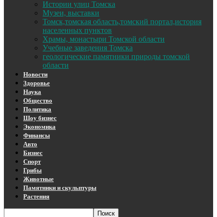
Истории улиц Томска
Музеи, выставки
Томск,томская область,томский портал,история
населенных пунктов
Храмы, монастыри Томской области
Учебные заведения Томска
геологические памятники природы томской
области
Новости
Здоровье
Наука
Общество
Политика
Шоу бизнес
Экономика
Финансы
Авто
Бизнес
Спорт
Грибы
Животные
Памятники и скульптуры
Растения