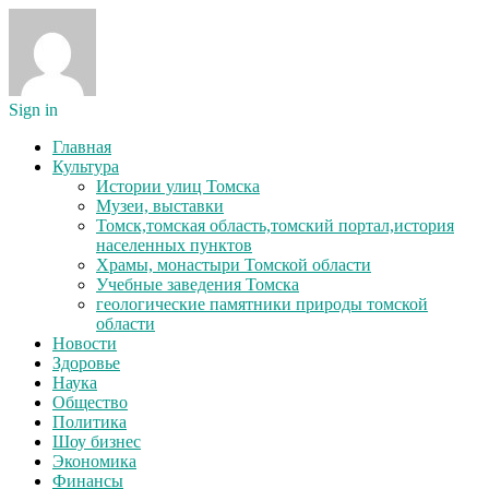
Sign in
Главная
Культура
Истории улиц Томска
Музеи, выставки
Томск,томская область,томский портал,история
населенных пунктов
Храмы, монастыри Томской области
Учебные заведения Томска
геологические памятники природы томской
области
Новости
Здоровье
Наука
Общество
Политика
Шоу бизнес
Экономика
Финансы