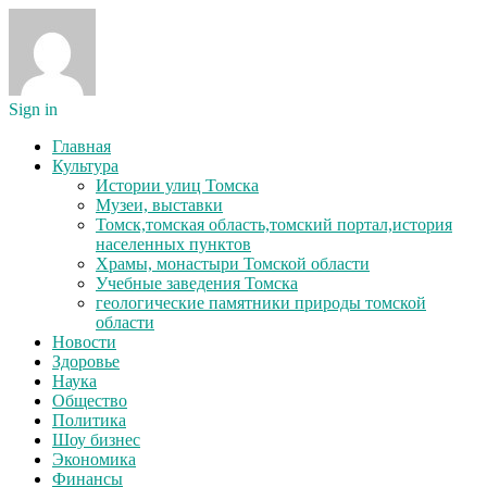
Sign in
Главная
Культура
Истории улиц Томска
Музеи, выставки
Томск,томская область,томский портал,история
населенных пунктов
Храмы, монастыри Томской области
Учебные заведения Томска
геологические памятники природы томской
области
Новости
Здоровье
Наука
Общество
Политика
Шоу бизнес
Экономика
Финансы