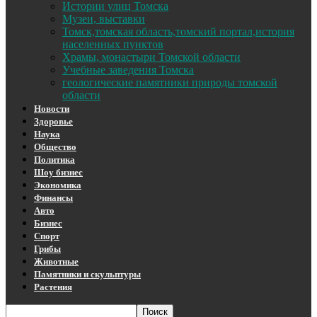
Истории улиц Томска
Музеи, выставки
Томск,томская область,томский портал,история
населенных пунктов
Храмы, монастыри Томской области
Учебные заведения Томска
геологические памятники природы томской
области
Новости
Здоровье
Наука
Общество
Политика
Шоу бизнес
Экономика
Финансы
Авто
Бизнес
Спорт
Грибы
Животные
Памятники и скульптуры
Растения