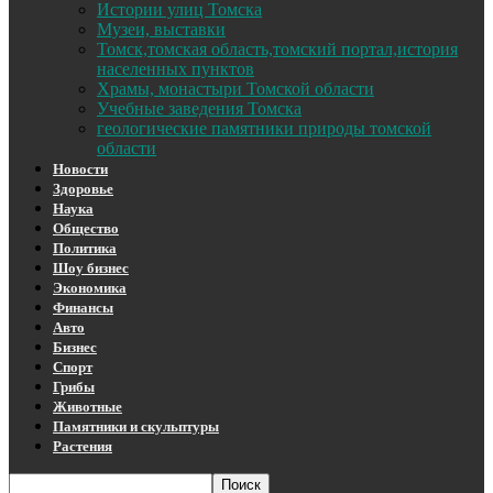
Истории улиц Томска
Музеи, выставки
Томск,томская область,томский портал,история
населенных пунктов
Храмы, монастыри Томской области
Учебные заведения Томска
геологические памятники природы томской
области
Новости
Здоровье
Наука
Общество
Политика
Шоу бизнес
Экономика
Финансы
Авто
Бизнес
Спорт
Грибы
Животные
Памятники и скульптуры
Растения