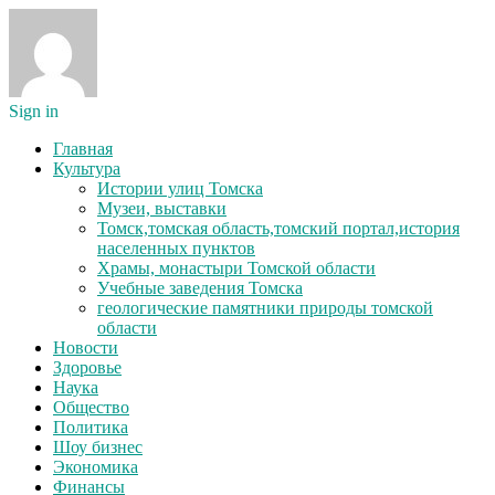
Sign in
Главная
Культура
Истории улиц Томска
Музеи, выставки
Томск,томская область,томский портал,история
населенных пунктов
Храмы, монастыри Томской области
Учебные заведения Томска
геологические памятники природы томской
области
Новости
Здоровье
Наука
Общество
Политика
Шоу бизнес
Экономика
Финансы