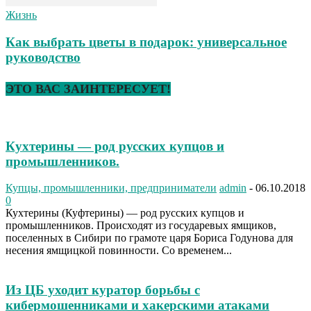
Жизнь
Как выбрать цветы в подарок: универсальное
руководство
ЭТО ВАС ЗАИНТЕРЕСУЕТ!
Кухтерины — род русских купцов и
промышленников.
Купцы, промышленники, предприниматели
admin
-
06.10.2018
0
Кухтерины (Куфтерины) — род русских купцов и
промышленников. Происходят из государевых ямщиков,
поселенных в Сибири по грамоте царя Бориса Годунова для
несения ямщицкой повинности. Со временем...
Из ЦБ уходит куратор борьбы с
кибермошенниками и хакерскими атаками