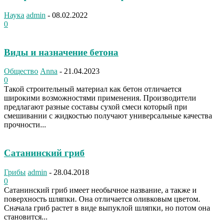
Наука
admin
-
08.02.2022
0
Виды и назначение бетона
Общество
Anna
-
21.04.2023
0
Такой строительный материал как бетон отличается
широкими возможностями применения. Производители
предлагают разные составы сухой смеси который при
смешивании с жидкостью получают универсальные качества
прочности...
Сатанинский гриб
Грибы
admin
-
28.04.2018
0
Сатанинский гриб имеет необычное название, а также и
поверхность шляпки. Она отличается оливковым цветом.
Сначала гриб растет в виде выпуклой шляпки, но потом она
становится...