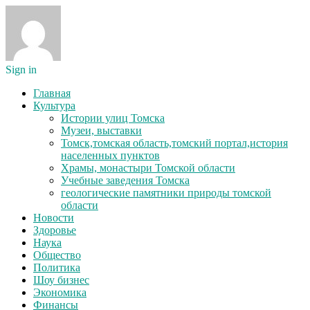
Sign in
Главная
Культура
Истории улиц Томска
Музеи, выставки
Томск,томская область,томский портал,история
населенных пунктов
Храмы, монастыри Томской области
Учебные заведения Томска
геологические памятники природы томской
области
Новости
Здоровье
Наука
Общество
Политика
Шоу бизнес
Экономика
Финансы