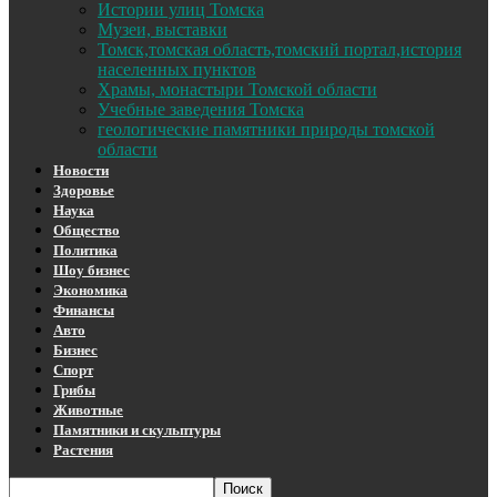
Истории улиц Томска
Музеи, выставки
Томск,томская область,томский портал,история
населенных пунктов
Храмы, монастыри Томской области
Учебные заведения Томска
геологические памятники природы томской
области
Новости
Здоровье
Наука
Общество
Политика
Шоу бизнес
Экономика
Финансы
Авто
Бизнес
Спорт
Грибы
Животные
Памятники и скульптуры
Растения