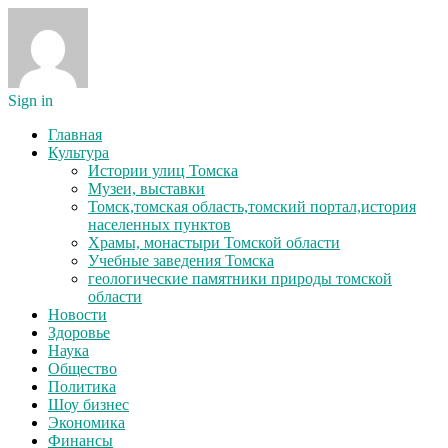
Sign in
Главная
Культура
Истории улиц Томска
Музеи, выставки
Томск,томская область,томский портал,история
населенных пунктов
Храмы, монастыри Томской области
Учебные заведения Томска
геологические памятники природы томской
области
Новости
Здоровье
Наука
Общество
Политика
Шоу бизнес
Экономика
Финансы