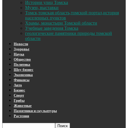
Истории улиц Томска
Музеи, выставки
Томск,томская область,томский портал,история
населенных пунктов
Храмы, монастыри Томской области
Учебные заведения Томска
геологические памятники природы томской
области
Новости
Здоровье
Наука
Общество
Политика
Шоу бизнес
Экономика
Финансы
Авто
Бизнес
Спорт
Грибы
Животные
Памятники и скульптуры
Растения