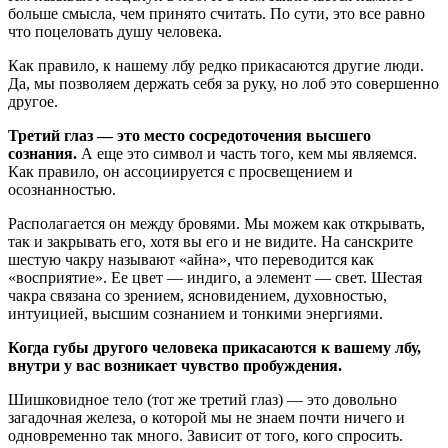
больше смысла, чем принято считать. По сути, это все равно
что поцеловать душу человека.
Как правило, к нашему лбу редко прикасаются другие люди.
Да, мы позволяем держать себя за руку, но лоб это совершенно
другое.
Третий глаз — это место сосредоточения высшего
сознания.
А еще это символ и часть того, кем мы являемся.
Как правило, он ассоциируется с просвещением и
осознанностью.
Располагается он между бровями. Мы можем как открывать,
так и закрывать его, хотя вы его и не видите. На санскрите
шестую чакру называют «айна», что переводится как
«восприятие». Ее цвет — индиго, а элемент — свет. Шестая
чакра связана со зрением, ясновидением, духовностью,
интуицией, высшим сознанием и тонкими энергиями.
Когда губы другого человека прикасаются к вашему лбу,
внутри у вас возникает чувство пробуждения.
Шишковидное тело (тот же третий глаз) — это довольно
загадочная железа, о которой мы не знаем почти ничего и
одновременно так много. Зависит от того, кого спросить.