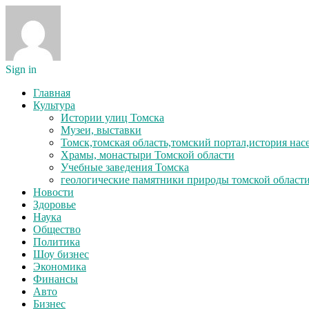
Sign in
Главная
Культура
Истории улиц Томска
Музеи, выставки
Томск,томская область,томский портал,история на
Храмы, монастыри Томской области
Учебные заведения Томска
геологические памятники природы томской област
Новости
Здоровье
Наука
Общество
Политика
Шоу бизнес
Экономика
Финансы
Авто
Бизнес