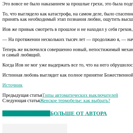
Это вовсе не было наказанием за прошлые грехи, это была подг
То, что выглядело как катастрофа, на самом деле, было спасе
принять как необходимый этап познания любви, ощутить высш
Иов же привык смотреть в прошлое и не находил у себя грехов
— На протяжении нескольких тысяч лет — продолжаю я, — начи
Теперь же включился совершенно новый, непостижимый механи
и самый любящий.
Когда Иов не мог уже выдержать все то, что на него обрушилось
Истинная любовь выглядит как полное принятие Божественной 
Источник
Предыдущая статья
Типы автоматических выключателей
Следующая статья
Женское термобелье: как выбрать?
СХОЖИЕ СТАТЬИ
БОЛЬШЕ ОТ АВТОРА