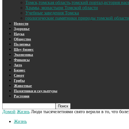
Томск,томская область,томский портал,история на
Храмы, монастыри Томской области
Учебные заведения Томска
геологические памятники природы томской област
Новости
Здоровье
Наука
Общество
Политика
Шоу бизнес
Экономика
Финансы
Авто
Бизнес
Спорт
Грибы
Животные
Памятники и скульптуры
Растения
Домой
Жизнь
Люди тысячелетиями свято верили в то, что болез
Жизнь