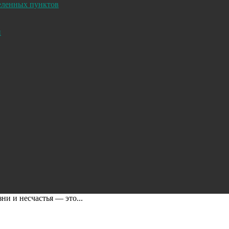
селенных пунктов
и
ни и несчастья — это...