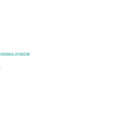
селенных пунктов
и