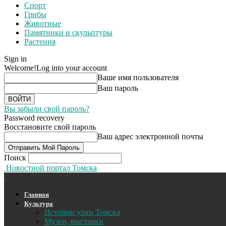
Спорт
Грибы
Животные
Памятники и скульптуры
Растения
Sign in
Welcome!
Log into your account
Ваше имя пользователя
Ваш пароль
Вы забыли свой пароль?
Password recovery
Восстановите свой пароль
Ваш адрес электронной почты
Поиск
Новостной портал Томска
Главная
Культура
Истории улиц Томска
Музеи, выставки