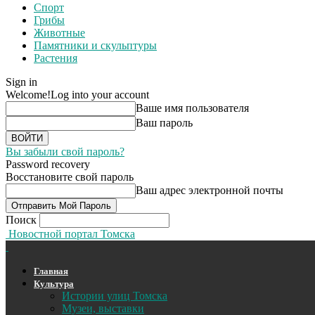
Спорт
Грибы
Животные
Памятники и скульптуры
Растения
Sign in
Welcome!
Log into your account
Ваше имя пользователя
Ваш пароль
Вы забыли свой пароль?
Password recovery
Восстановите свой пароль
Ваш адрес электронной почты
Поиск
Новостной портал Томска
Главная
Культура
Истории улиц Томска
Музеи, выставки