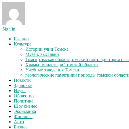
Sign in
Главная
Культура
Истории улиц Томска
Музеи, выставки
Томск,томская область,томский портал,история на
Храмы, монастыри Томской области
Учебные заведения Томска
геологические памятники природы томской област
Новости
Здоровье
Наука
Общество
Политика
Шоу бизнес
Экономика
Финансы
Авто
Бизнес