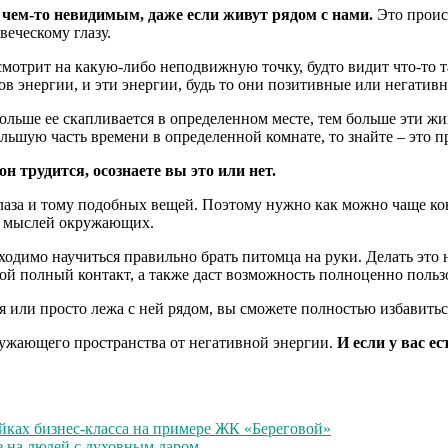
 чем-то невидимым, даже если живут рядом с нами.
Это проис
еческому глазу.
смотрит на какую-либо неподвижную точку, будто видит что-то т
ов энергии, и эти энергии, будь то они позитивные или негативн
ольше ее скапливается в определенном месте, тем больше эти жи
ьшую часть времени в определенной комнате, то знайте – это пр
 трудится, осознаете вы это или нет.
лаза и тому подобных вещей. Поэтому нужно как можно чаще ко
ых мыслей окружающих.
ходимо научиться правильно брать питомца на руки. Делать это
шкой полный контакт, а также даст возможность полноценно поль
 или просто лежа с ней рядом, вы сможете полностью избавитьс
ужающего пространства от негативной энергии.
И если у вас ес
йках бизнес-класса на примере ЖК «Береговой»
е на людей с духовным даром