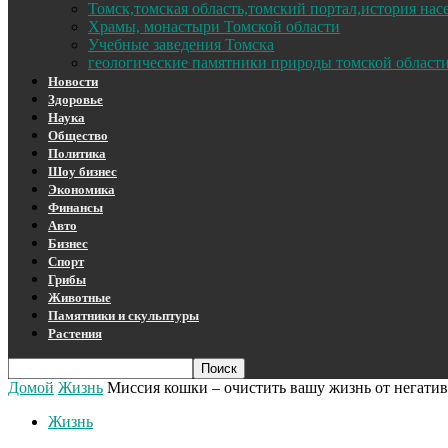
Томск,томская область,томский портал,история на
Храмы, монастыри Томской области
Учебные заведения Томска
геологические памятники природы томской област
Новости
Здоровье
Наука
Общество
Политика
Шоу бизнес
Экономика
Финансы
Авто
Бизнес
Спорт
Грибы
Животные
Памятники и скульптуры
Растения
Домой
Жизнь
Миссия кошки – очистить вашу жизнь от негати
Жизнь