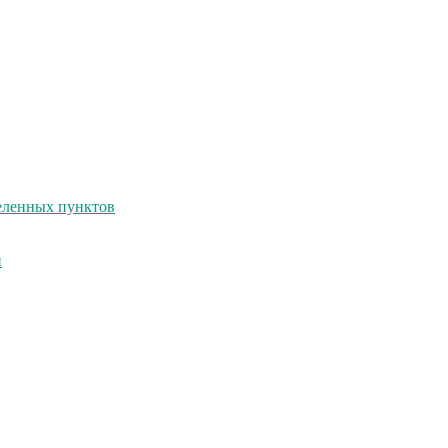
селенных пунктов
и