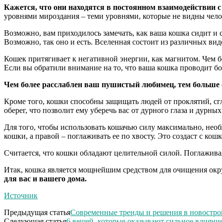
Кажется, что они находятся в постоянном взаимодействии с
уровнями мироздания – теми уровнями, которые не видны челов
Возможно, вам приходилось замечать, как ваша кошка сидит и 
Возможно, так оно и есть. Вселенная состоит из различных вид
Кошек притягивает к негативной энергии, как магнитом. Чем б
Если вы обратили внимание на то, что ваша кошка проводит бол
Чем более расслаблен ваш пушистый любимец, тем больше он
Кроме того, кошки способны защищать людей от проклятий, сг
оберег, что позволит ему уберечь вас от дурного глаза и дурн
Для того, чтобы использовать кошачью силу максимально, необ
кошки, а правой – поглаживать ее по хвосту. Это создаст с ко
Считается, что кошки обладают целительной силой. Поглаживая
Итак, кошка является мощнейшим средством для очищения окр
для вас и вашего дома.
Источник
Предыдущая статья
Современные тренды и решения в новостро
Следующая статья
6 вещей, которые оказывают сильное влияни