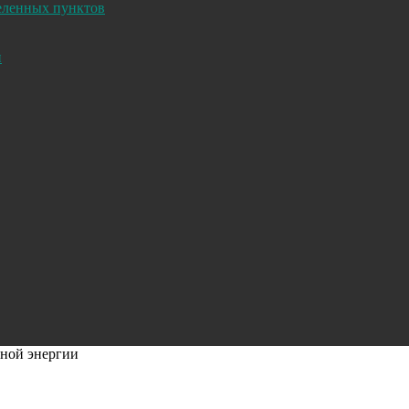
селенных пунктов
и
вной энергии