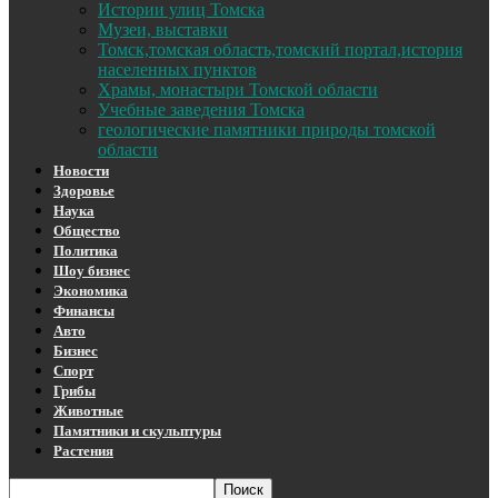
Истории улиц Томска
Музеи, выставки
Томск,томская область,томский портал,история
населенных пунктов
Храмы, монастыри Томской области
Учебные заведения Томска
геологические памятники природы томской
области
Новости
Здоровье
Наука
Общество
Политика
Шоу бизнес
Экономика
Финансы
Авто
Бизнес
Спорт
Грибы
Животные
Памятники и скульптуры
Растения