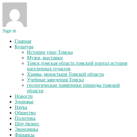
Sign in
Главная
Культура
Истории улиц Томска
Музеи, выставки
Томск,томская область,томский портал,история
населенных пунктов
Храмы, монастыри Томской области
Учебные заведения Томска
геологические памятники природы томской
области
Новости
Здоровье
Наука
Общество
Политика
Шоу бизнес
Экономика
Финансы