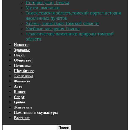
Истории улиц Томска
Музеи, выставки
Томск,томская область,томский портал,история
населенных пунктов
Храмы, монастыри Томской области
Учебные заведения Томска
геологические памятники природы томской
области
Новости
Здоровье
Наука
Общество
Политика
Шоу бизнес
Экономика
Финансы
Авто
Бизнес
Спорт
Грибы
Животные
Памятники и скульптуры
Растения