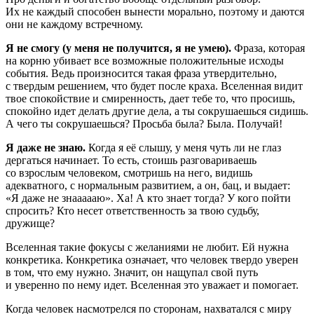
Их не каждый способен вынести морально, поэтому и даются
они не каждому встречному.
Я не смогу (у меня не получится, я не умею).
Фраза, которая
на корню убивает все возможные положительные исходы
события. Ведь произносится такая фраза утвердительно,
с твердым решением, что будет после краха. Вселенная видит
твое спокойствие и смиренность, дает тебе то, что просишь,
спокойно идет делать другие дела, а ты сокрушаешься сидишь.
А чего ты сокрушаешься? Просьба была? Была. Получай!
Я даже не знаю.
Когда я её слышу, у меня чуть ли не глаз
дергаться начинает. То есть, стоишь разговариваешь
со взрослым человеком, смотришь на него, видишь
адекватного, с нормальным развитием, а он, бац, и выдает:
«Я даже не знаааааю». Ха! А кто знает тогда? У кого пойти
спросить? Кто несет ответственность за твою судьбу,
дружище?
Вселенная такие фокусы с желаниями не любит. Ей нужна
конкретика. Конкретика означает, что человек твердо уверен
в том, что ему нужно. Значит, он нащупал свой путь
и уверенно по нему идет. Вселенная это уважает и помогает.
Когда человек насмотрелся по сторонам, нахватался с миру