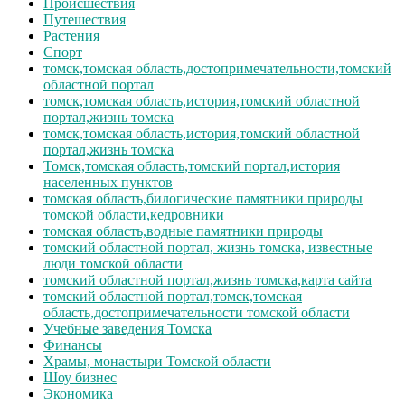
Происшествия
Путешествия
Растения
Спорт
томск,томская область,достопримечательности,томский
областной портал
томск,томская область,история,томский областной
портал,жизнь томска
томск,томская область,история,томский областной
портал,жизнь томска
Томск,томская область,томский портал,история
населенных пунктов
томская область,билогические памятники природы
томской области,кедровники
томская область,водные памятники природы
томский областной портал, жизнь томска, известные
люди томской области
томский областной портал,жизнь томска,карта сайта
томский областной портал,томск,томская
область,достопримечательности томской области
Учебные заведения Томска
Финансы
Храмы, монастыри Томской области
Шоу бизнес
Экономика