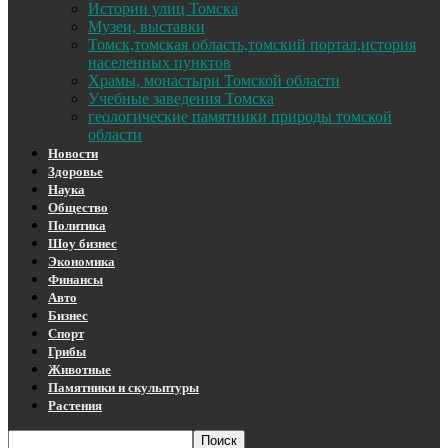
Истории улиц Томска
Музеи, выставки
Томск,томская область,томский портал,история
населенных пунктов
Храмы, монастыри Томской области
Учебные заведения Томска
геологические памятники природы томской
области
Новости
Здоровье
Наука
Общество
Политика
Шоу бизнес
Экономика
Финансы
Авто
Бизнес
Спорт
Грибы
Животные
Памятники и скульптуры
Растения