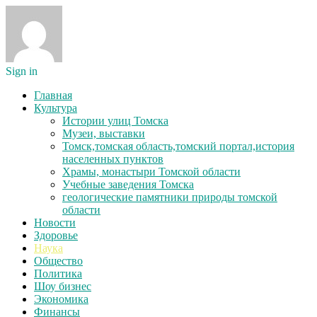
Sign in
Главная
Культура
Истории улиц Томска
Музеи, выставки
Томск,томская область,томский портал,история
населенных пунктов
Храмы, монастыри Томской области
Учебные заведения Томска
геологические памятники природы томской
области
Новости
Здоровье
Наука
Общество
Политика
Шоу бизнес
Экономика
Финансы