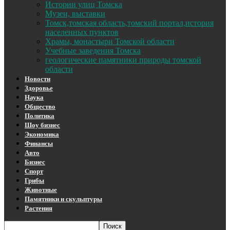
Истории улиц Томска
Музеи, выставки
Томск,томская область,томский портал,история
населенных пунктов
Храмы, монастыри Томской области
Учебные заведения Томска
геологические памятники природы томской
области
Новости
Здоровье
Наука
Общество
Политика
Шоу бизнес
Экономика
Финансы
Авто
Бизнес
Спорт
Грибы
Животные
Памятники и скульптуры
Растения