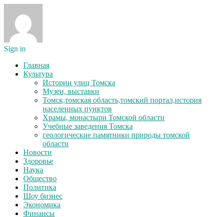
Sign in
Главная
Культура
Истории улиц Томска
Музеи, выставки
Томск,томская область,томский портал,история
населенных пунктов
Храмы, монастыри Томской области
Учебные заведения Томска
геологические памятники природы томской
области
Новости
Здоровье
Наука
Общество
Политика
Шоу бизнес
Экономика
Финансы