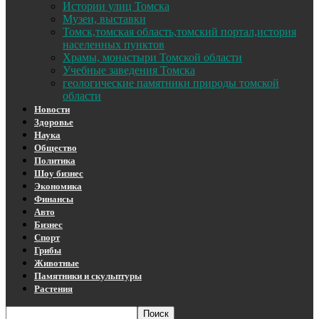
Истории улиц Томска
Музеи, выставки
Томск,томская область,томский портал,история
населенных пунктов
Храмы, монастыри Томской области
Учебные заведения Томска
геологические памятники природы томской
области
Новости
Здоровье
Наука
Общество
Политика
Шоу бизнес
Экономика
Финансы
Авто
Бизнес
Спорт
Грибы
Животные
Памятники и скульптуры
Растения