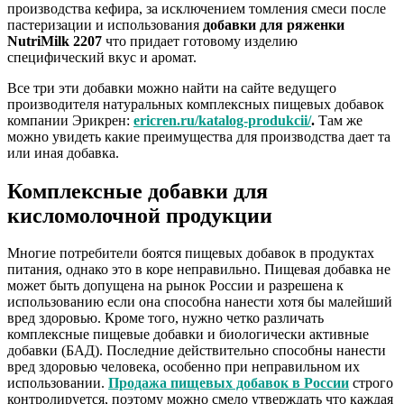
производства кефира, за исключением томления смеси после
пастеризации и использования
добавки для ряженки
NutriMilk 2207
что придает готовому изделию
специфический вкус и аромат.
Все три эти добавки можно найти на сайте ведущего
производителя натуральных комплексных пищевых добавок
компании Эрикрен:
ericren.ru/katalog-produkcii/
.
Там же
можно увидеть какие преимущества для производства дает та
или иная добавка.
Комплексные добавки для
кисломолочной продукции
Многие потребители боятся пищевых добавок в продуктах
питания, однако это в коре неправильно. Пищевая добавка не
может быть допущена на рынок России и разрешена к
использованию если она способна нанести хотя бы малейший
вред здоровью. Кроме того, нужно четко различать
комплексные пищевые добавки и биологически активные
добавки (БАД). Последние действительно способны нанести
вред здоровью человека, особенно при неправильном их
использовании.
Продажа пищевых добавок в России
строго
контролируется, поэтому можно смело утверждать что каждая