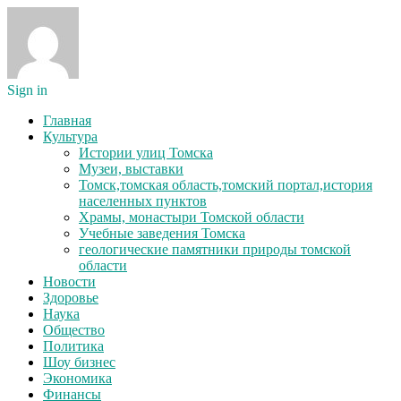
Sign in
Главная
Культура
Истории улиц Томска
Музеи, выставки
Томск,томская область,томский портал,история
населенных пунктов
Храмы, монастыри Томской области
Учебные заведения Томска
геологические памятники природы томской
области
Новости
Здоровье
Наука
Общество
Политика
Шоу бизнес
Экономика
Финансы