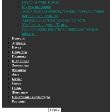
Истории улиц Томска
Музеи, выставки
Томск,томская область,томский портал,история
населенных пунктов
Храмы, монастыри Томской области
Учебные заведения Томска
геологические памятники природы томской
области
Новости
Здоровье
Наука
Общество
Политика
Шоу бизнес
Экономика
Финансы
Авто
Бизнес
Спорт
Грибы
Животные
Памятники и скульптуры
Растения