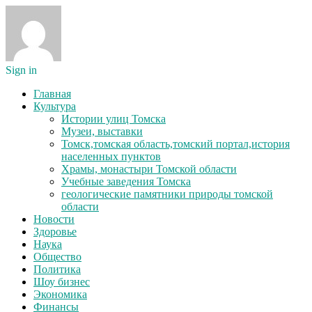
Sign in
Главная
Культура
Истории улиц Томска
Музеи, выставки
Томск,томская область,томский портал,история
населенных пунктов
Храмы, монастыри Томской области
Учебные заведения Томска
геологические памятники природы томской
области
Новости
Здоровье
Наука
Общество
Политика
Шоу бизнес
Экономика
Финансы