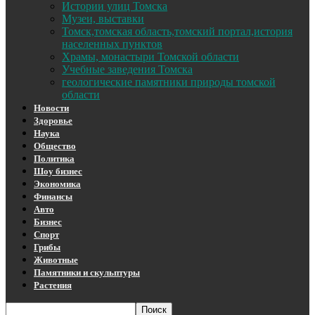
Истории улиц Томска
Музеи, выставки
Томск,томская область,томский портал,история
населенных пунктов
Храмы, монастыри Томской области
Учебные заведения Томска
геологические памятники природы томской
области
Новости
Здоровье
Наука
Общество
Политика
Шоу бизнес
Экономика
Финансы
Авто
Бизнес
Спорт
Грибы
Животные
Памятники и скульптуры
Растения