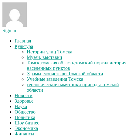
Sign in
Главная
Культура
Истории улиц Томска
Музеи, выставки
Томск,томская область,томский портал,история
населенных пунктов
Храмы, монастыри Томской области
Учебные заведения Томска
геологические памятники природы томской
области
Новости
Здоровье
Наука
Общество
Политика
Шоу бизнес
Экономика
Финансы