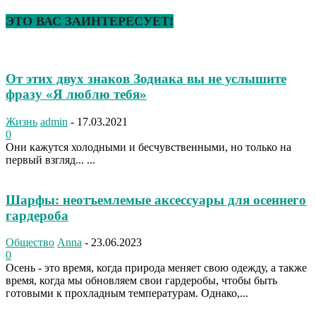
ЭТО ВАС ЗАИНТЕРЕСУЕТ!
От этих двух знаков Зодиака вы не услышите
фразу «Я люблю тебя»
Жизнь
admin
-
17.03.2021
0
Они кажутся холодными и бесчувственными, но только на
первый взгляд... ...
Шарфы: неотъемлемые аксессуары для осеннего
гардероба
Общество
Anna
-
23.06.2023
0
Осень - это время, когда природа меняет свою одежду, а также
время, когда мы обновляем свои гардеробы, чтобы быть
готовыми к прохладным температурам. Однако,...