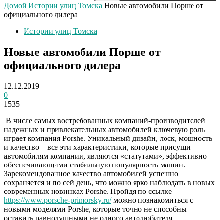
Домой
Истории улиц Томска
Новые автомобили Порше от
официального дилера
Истории улиц Томска
Новые автомобили Порше от
официального дилера
12.12.2019
0
1535
В числе самых востребованных компаний-производителей
надежных и привлекательных автомобилей ключевую роль
играет компания Porshe. Уникальный дизайн, лоск, мощность
и качество – все эти характеристики, которые присущи
автомобилям компании, являются «статутами», эффективно
обеспечивающими стабильную популярность машин.
Зарекомендованное качество автомобилей успешно
сохраняется и по сей день, что можно ярко наблюдать в новых
современных новинках Porshe.
Пройдя по ссылке
https://www.porsche-primorsky.ru/
можно познакомиться с
новыми моделями Porshe, которые точно не способны
оставить равнодушными не одного автолюбителя.