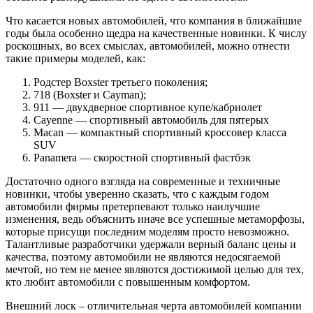
Что касается новых автомобилей, что компания в ближайшие
годы была особенно щедра на качественные новинки. К числу
роскошных, во всех смыслах, автомобилей, можно отнести
такие примеры моделей, как:
Родстер Boxster третьего поколения;
718 (Boxster и Cayman);
911 — двухдверное спортивное купе/кабриолет
Cayenne — спортивный автомобиль для пятерых
Macan — компактный спортивный кроссовер класса
SUV
Panamera — скоростной спортивный фастбэк
Достаточно одного взгляда на современные и техничные
новинки, чтобы уверенно сказать, что с каждым годом
автомобили фирмы претерпевают только наилучшие
изменения, ведь объяснить иначе все успешные метаморфозы,
которые присущи последним моделям просто невозможно.
Талантливые разработчики удержали верный баланс цены и
качества, поэтому автомобили не являются недосягаемой
мечтой, но тем не менее являются достижимой целью для тех,
кто любит автомобили с повышенным комфортом.
Внешний лоск – отличительная черта автомобилей компании