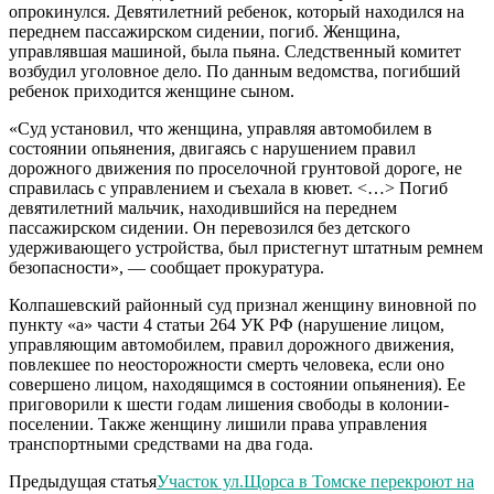
опрокинулся. Девятилетний ребенок, который находился на
переднем пассажирском сидении, погиб. Женщина,
управлявшая машиной, была пьяна. Следственный комитет
возбудил уголовное дело. По данным ведомства, погибший
ребенок приходится женщине сыном.
«Суд установил, что женщина, управляя автомобилем в
состоянии опьянения, двигаясь с нарушением правил
дорожного движения по проселочной грунтовой дороге, не
справилась с управлением и съехала в кювет. <…> Погиб
девятилетний мальчик, находившийся на переднем
пассажирском сидении. Он перевозился без детского
удерживающего устройства, был пристегнут штатным ремнем
безопасности», — сообщает прокуратура.
Колпашевский районный суд признал женщину виновной по
пункту «а» части 4 статьи 264 УК РФ (нарушение лицом,
управляющим автомобилем, правил дорожного движения,
повлекшее по неосторожности смерть человека, если оно
совершено лицом, находящимся в состоянии опьянения). Ее
приговорили к шести годам лишения свободы в колонии-
поселении. Также женщину лишили права управления
транспортными средствами на два года.
Предыдущая статья
Участок ул.Щорса в Томске перекроют на