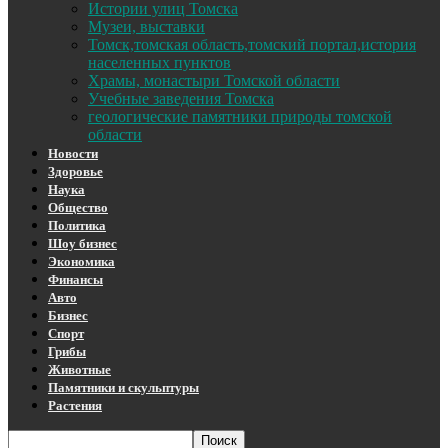
Истории улиц Томска
Музеи, выставки
Томск,томская область,томский портал,история
населенных пунктов
Храмы, монастыри Томской области
Учебные заведения Томска
геологические памятники природы томской
области
Новости
Здоровье
Наука
Общество
Политика
Шоу бизнес
Экономика
Финансы
Авто
Бизнес
Спорт
Грибы
Животные
Памятники и скульптуры
Растения