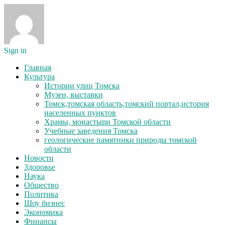
Sign in
Главная
Культура
Истории улиц Томска
Музеи, выставки
Томск,томская область,томский портал,история
населенных пунктов
Храмы, монастыри Томской области
Учебные заведения Томска
геологические памятники природы томской
области
Новости
Здоровье
Наука
Общество
Политика
Шоу бизнес
Экономика
Финансы