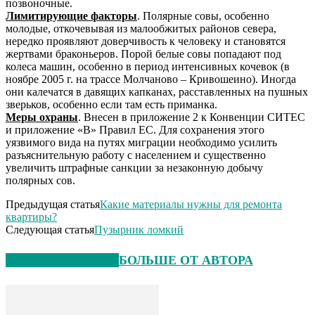
позвоночные.
Лимитирующие факторы
. Полярные совы, особенно
молодые, откочевывая из малообжитых районов севера,
нередко проявляют доверчивость к человеку и становятся
жертвами браконьеров. Порой белые совы попадают под
колеса машин, особенно в период интенсивных кочевок (в
ноябре 2005 г. на трассе Молчаново – Кривошеино). Иногда
они калечатся в давящих капканах, расставленных на пушных
зверьков, особенно если там есть приманка.
Меры охраны
. Внесен в приложение 2 к Конвенции СИТЕС
и приложение «В» Правил ЕС. Для сохранения этого
уязвимого вида на путях миграции необходимо усилить
разъяснительную работу с населением и существенно
увеличить штрафные санкции за незаконную добычу
полярных сов.
Предыдущая статья
Какие материалы нужны для ремонта
квартиры?
Следующая статья
Пузырник ломкий
СХОЖИЕ СТАТЬИ
БОЛЬШЕ ОТ АВТОРА