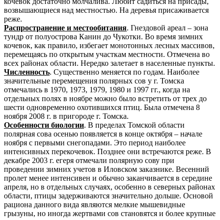
кочевок достаточно молчалива. Любит садиться на присады,
возвышающиеся над местностью. На деревья присаживается
реже.
Распространение и местообитания
. Гнездовой ареал – зона
тундр от полуострова Канин до Чукотки. Во время зимних
кочевок, как правило, избегает монотонных лесных массивов,
перемещаясь по открытым участкам местности. Отмечена во
всех районах области. Нередко залетает в населенные пункты.
Численность
. Существенно меняется по годам. Наиболее
значительные перемещения полярных сов у г. Томска
отмечались в 1970, 1973, 1979, 1980 и 1997 гг., когда на
отдельных полях в ноябре можно было встретить от трех до
шести одновременно охотившихся птиц. Была отмечена 8
ноября 2008 г. в пригороде г. Томска.
Особенности биологии
. В пределах Томской области
полярная сова осенью появляется в конце октября – начале
ноября с первыми снегопадами. Это период наиболее
интенсивных перекочевок. Позднее они встречаются реже. В
декабре 2003 г. егеря отмечали полярную сову при
проведении зимних учетов в Иловском заказнике. Весенний
пролет менее интенсивен и обычно заканчивается в середине
апреля, но в отдельных случаях, особенно в северных районах
области, птицы задерживаются значительно дольше. Основой
рациона данного вида являются мелкие мышевидные
грызуны, но иногда жертвами сов становятся и более крупные