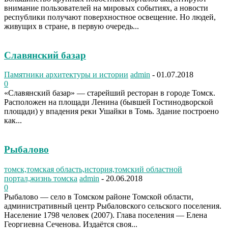
внимание пользователей на мировых событиях, а новости
республики получают поверхностное освещение. Но людей,
живущих в стране, в первую очередь...
Славянский базар
Памятники архитектуры и истории
admin
-
01.07.2018
0
«Славянский базар» — старейший ресторан в городе Томск.
Расположен на площади Ленина (бывшей Гостинодворской
площади) у впадения реки Ушайки в Томь. Здание построено
как...
Рыбалово
томск,томская область,история,томский областной
портал,жизнь томска
admin
-
20.06.2018
0
Рыбалово — село в Томском районе Томской области,
административный центр Рыбаловского сельского поселения.
Население 1798 человек (2007). Глава поселения — Елена
Георгиевна Сеченова. Издаётся своя...