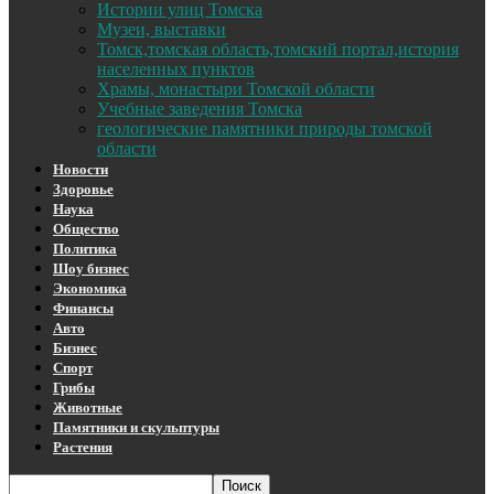
Истории улиц Томска
Музеи, выставки
Томск,томская область,томский портал,история
населенных пунктов
Храмы, монастыри Томской области
Учебные заведения Томска
геологические памятники природы томской
области
Новости
Здоровье
Наука
Общество
Политика
Шоу бизнес
Экономика
Финансы
Авто
Бизнес
Спорт
Грибы
Животные
Памятники и скульптуры
Растения