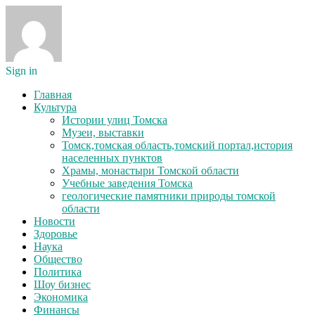
Sign in
Главная
Культура
Истории улиц Томска
Музеи, выставки
Томск,томская область,томский портал,история
населенных пунктов
Храмы, монастыри Томской области
Учебные заведения Томска
геологические памятники природы томской
области
Новости
Здоровье
Наука
Общество
Политика
Шоу бизнес
Экономика
Финансы