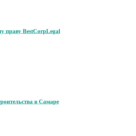
у праву BestCorpLegal
роительства в Самаре