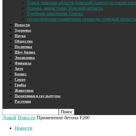
Томск,томская область,томский портал,история на
Храмы, монастыри Томской области
Учебные заведения Томска
геологические памятники природы томской област
Новости
Здоровье
Наука
Общество
Политика
Шоу бизнес
Экономика
Финансы
Авто
Бизнес
Спорт
Грибы
Животные
Памятники и скульптуры
Растения
Домой
Новости
Применение бетона F200
Новости