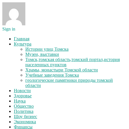
Sign in
Главная
Культура
Истории улиц Томска
Музеи, выставки
Томск,томская область,томский портал,история
населенных пунктов
Храмы, монастыри Томской области
Учебные заведения Томска
геологические памятники природы томской
области
Новости
Здоровье
Наука
Общество
Политика
Шоу бизнес
Экономика
Финансы