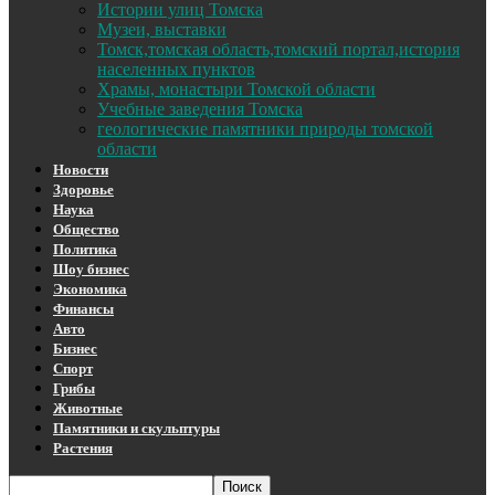
Истории улиц Томска
Музеи, выставки
Томск,томская область,томский портал,история
населенных пунктов
Храмы, монастыри Томской области
Учебные заведения Томска
геологические памятники природы томской
области
Новости
Здоровье
Наука
Общество
Политика
Шоу бизнес
Экономика
Финансы
Авто
Бизнес
Спорт
Грибы
Животные
Памятники и скульптуры
Растения