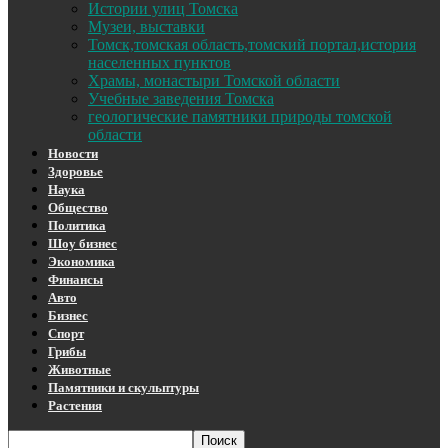
Истории улиц Томска
Музеи, выставки
Томск,томская область,томский портал,история
населенных пунктов
Храмы, монастыри Томской области
Учебные заведения Томска
геологические памятники природы томской
области
Новости
Здоровье
Наука
Общество
Политика
Шоу бизнес
Экономика
Финансы
Авто
Бизнес
Спорт
Грибы
Животные
Памятники и скульптуры
Растения