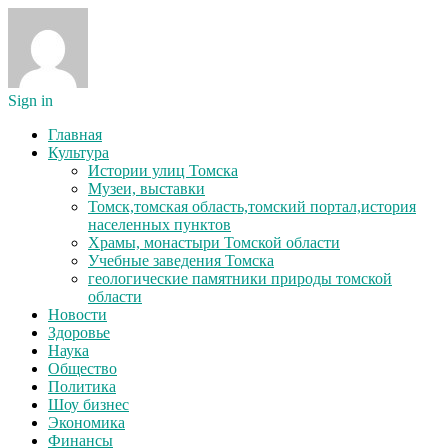
Sign in
Главная
Культура
Истории улиц Томска
Музеи, выставки
Томск,томская область,томский портал,история
населенных пунктов
Храмы, монастыри Томской области
Учебные заведения Томска
геологические памятники природы томской
области
Новости
Здоровье
Наука
Общество
Политика
Шоу бизнес
Экономика
Финансы