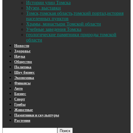
Истории улиц Томска
Музеи, выставки
Томск,томская область,томский портал,история
населенных пунктов
Храмы, монастыри Томской области
Учебные заведения Томска
геологические памятники природы томской
области
Новости
Здоровье
Наука
Общество
Политика
Шоу бизнес
Экономика
Финансы
Авто
Бизнес
Спорт
Грибы
Животные
Памятники и скульптуры
Растения