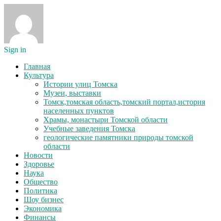
Sign in
Главная
Культура
Истории улиц Томска
Музеи, выставки
Томск,томская область,томский портал,история
населенных пунктов
Храмы, монастыри Томской области
Учебные заведения Томска
геологические памятники природы томской
области
Новости
Здоровье
Наука
Общество
Политика
Шоу бизнес
Экономика
Финансы