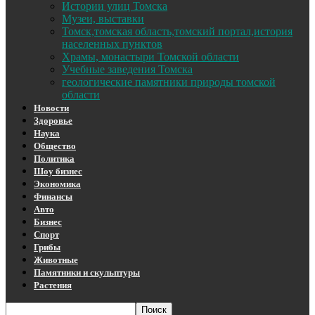
Истории улиц Томска
Музеи, выставки
Томск,томская область,томский портал,история
населенных пунктов
Храмы, монастыри Томской области
Учебные заведения Томска
геологические памятники природы томской
области
Новости
Здоровье
Наука
Общество
Политика
Шоу бизнес
Экономика
Финансы
Авто
Бизнес
Спорт
Грибы
Животные
Памятники и скульптуры
Растения