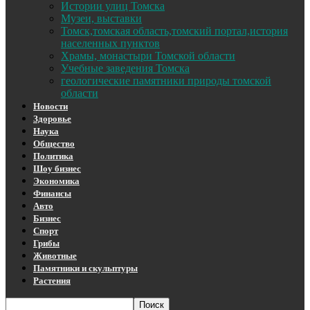
Истории улиц Томска
Музеи, выставки
Томск,томская область,томский портал,история
населенных пунктов
Храмы, монастыри Томской области
Учебные заведения Томска
геологические памятники природы томской
области
Новости
Здоровье
Наука
Общество
Политика
Шоу бизнес
Экономика
Финансы
Авто
Бизнес
Спорт
Грибы
Животные
Памятники и скульптуры
Растения