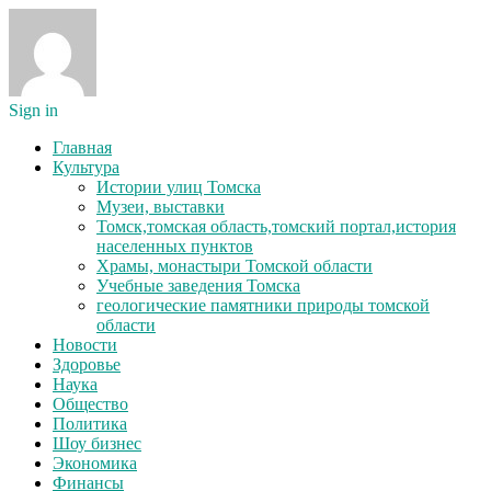
Sign in
Главная
Культура
Истории улиц Томска
Музеи, выставки
Томск,томская область,томский портал,история
населенных пунктов
Храмы, монастыри Томской области
Учебные заведения Томска
геологические памятники природы томской
области
Новости
Здоровье
Наука
Общество
Политика
Шоу бизнес
Экономика
Финансы