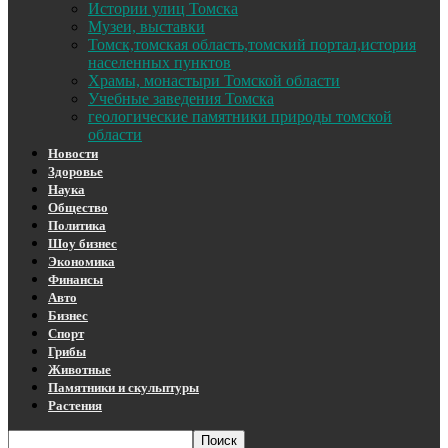
Истории улиц Томска
Музеи, выставки
Томск,томская область,томский портал,история
населенных пунктов
Храмы, монастыри Томской области
Учебные заведения Томска
геологические памятники природы томской
области
Новости
Здоровье
Наука
Общество
Политика
Шоу бизнес
Экономика
Финансы
Авто
Бизнес
Спорт
Грибы
Животные
Памятники и скульптуры
Растения