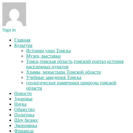
Sign in
Главная
Культура
Истории улиц Томска
Музеи, выставки
Томск,томская область,томский портал,история
населенных пунктов
Храмы, монастыри Томской области
Учебные заведения Томска
геологические памятники природы томской
области
Новости
Здоровье
Наука
Общество
Политика
Шоу бизнес
Экономика
Финансы