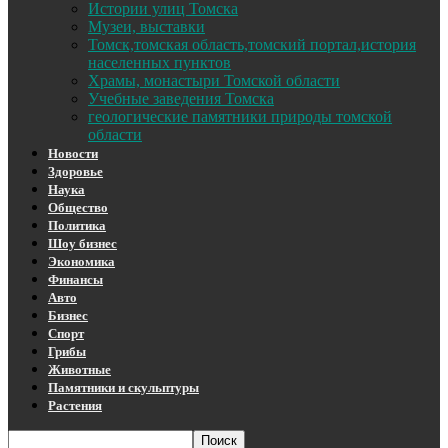
Истории улиц Томска
Музеи, выставки
Томск,томская область,томский портал,история
населенных пунктов
Храмы, монастыри Томской области
Учебные заведения Томска
геологические памятники природы томской
области
Новости
Здоровье
Наука
Общество
Политика
Шоу бизнес
Экономика
Финансы
Авто
Бизнес
Спорт
Грибы
Животные
Памятники и скульптуры
Растения