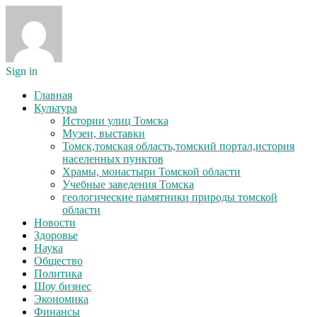
Sign in
Главная
Культура
Истории улиц Томска
Музеи, выставки
Томск,томская область,томский портал,история
населенных пунктов
Храмы, монастыри Томской области
Учебные заведения Томска
геологические памятники природы томской
области
Новости
Здоровье
Наука
Общество
Политика
Шоу бизнес
Экономика
Финансы