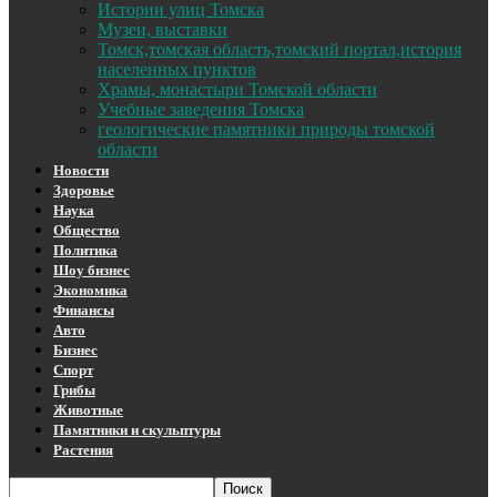
Истории улиц Томска
Музеи, выставки
Томск,томская область,томский портал,история
населенных пунктов
Храмы, монастыри Томской области
Учебные заведения Томска
геологические памятники природы томской
области
Новости
Здоровье
Наука
Общество
Политика
Шоу бизнес
Экономика
Финансы
Авто
Бизнес
Спорт
Грибы
Животные
Памятники и скульптуры
Растения