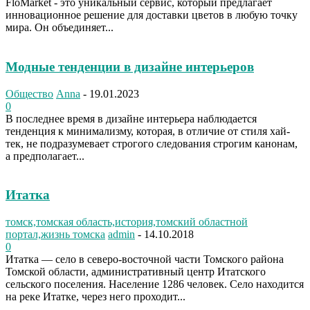
FloMarket - это уникальный сервис, который предлагает
инновационное решение для доставки цветов в любую точку
мира. Он объединяет...
Модные тенденции в дизайне интерьеров
Общество
Anna
-
19.01.2023
0
В последнее время в дизайне интерьера наблюдается
тенденция к минимализму, которая, в отличие от стиля хай-
тек, не подразумевает строгого следования строгим канонам,
а предполагает...
Итатка
томск,томская область,история,томский областной
портал,жизнь томска
admin
-
14.10.2018
0
Итатка — село в северо-восточной части Томского района
Томской области, административный центр Итатского
сельского поселения. Население 1286 человек. Село находится
на реке Итатке, через него проходит...