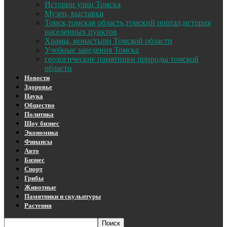
Истории улиц Томска
Музеи, выставки
Томск,томская область,томский портал,история
населенных пунктов
Храмы, монастыри Томской области
Учебные заведения Томска
геологические памятники природы томской
области
Новости
Здоровье
Наука
Общество
Политика
Шоу бизнес
Экономика
Финансы
Авто
Бизнес
Спорт
Грибы
Животные
Памятники и скульптуры
Растения