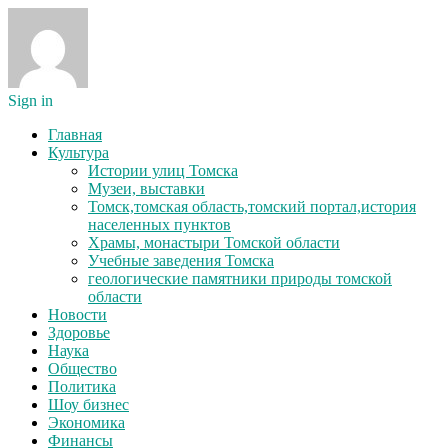
Sign in
Главная
Культура
Истории улиц Томска
Музеи, выставки
Томск,томская область,томский портал,история
населенных пунктов
Храмы, монастыри Томской области
Учебные заведения Томска
геологические памятники природы томской
области
Новости
Здоровье
Наука
Общество
Политика
Шоу бизнес
Экономика
Финансы