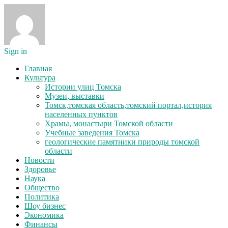
Sign in
Главная
Культура
Истории улиц Томска
Музеи, выставки
Томск,томская область,томский портал,история
населенных пунктов
Храмы, монастыри Томской области
Учебные заведения Томска
геологические памятники природы томской
области
Новости
Здоровье
Наука
Общество
Политика
Шоу бизнес
Экономика
Финансы