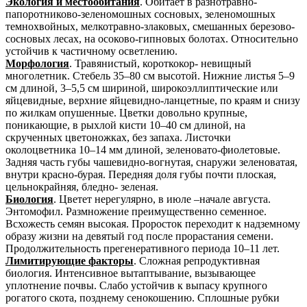
Экология и местообитания
. Обитает в разнотравно-
папоротниково-зеленомошных сосновых, зеленомошных
темнохвойных, мелкотравно-злаковых, смешанных березово-
сосновых лесах, на осоково-гипновых болотах. Относительно
устойчив к частичному осветлению.
Морфология
. Травянистый, короткокор- невищный
многолетник. Стебель 35–80 см высотой. Нижние листья 5–9
см длиной, 3–5,5 см шириной, широкоэллиптические или
яйцевидные, верхние яйцевидно-ланцетные, по краям и снизу
по жилкам опушенные. Цветки довольно крупные,
поникающие, в рыхлой кисти 10–40 см длиной, на
скрученных цветоножках, без запаха. Листочки
околоцветника 10–14 мм длиной, зеленовато-фиолетовые.
Задняя часть губы чашевидно-вогнутая, снаружи зеленоватая,
внутри красно-бурая. Передняя доля губы почти плоская,
цельнокрайняя, бледно- зеленая.
Биология
. Цветет нерегулярно, в июле –начале августа.
Энтомофил. Размножение преимущественно семенное.
Всхожесть семян высокая. Проросток переходит к надземному
образу жизни на девятый год после прорастания семени.
Продолжительность прегенеративного периода 10–11 лет.
Лимитирующие факторы
. Сложная репродуктивная
биология. Интенсивное вытаптывание, вызывающее
уплотнение почвы. Слабо устойчив к выпасу крупного
рогатого скота, позднему сенокошению. Сплошные рубки