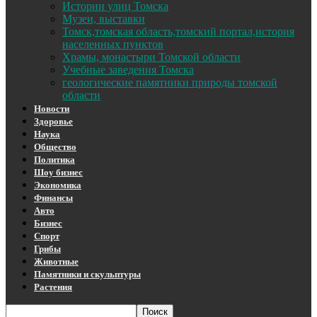
Истории улиц Томска
Музеи, выставки
Томск,томская область,томский портал,история
населенных пунктов
Храмы, монастыри Томской области
Учебные заведения Томска
геологические памятники природы томской
области
Новости
Здоровье
Наука
Общество
Политика
Шоу бизнес
Экономика
Финансы
Авто
Бизнес
Спорт
Грибы
Животные
Памятники и скульптуры
Растения