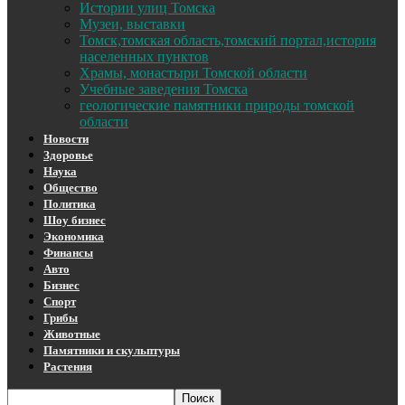
Истории улиц Томска
Музеи, выставки
Томск,томская область,томский портал,история
населенных пунктов
Храмы, монастыри Томской области
Учебные заведения Томска
геологические памятники природы томской
области
Новости
Здоровье
Наука
Общество
Политика
Шоу бизнес
Экономика
Финансы
Авто
Бизнес
Спорт
Грибы
Животные
Памятники и скульптуры
Растения