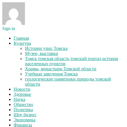
Sign in
Главная
Культура
Истории улиц Томска
Музеи, выставки
Томск,томская область,томский портал,история
населенных пунктов
Храмы, монастыри Томской области
Учебные заведения Томска
геологические памятники природы томской
области
Новости
Здоровье
Наука
Общество
Политика
Шоу бизнес
Экономика
Финансы