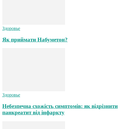
Здоровье
Як приймати Набуметон?
Здоровье
Небезпечна схожість симптомів: як відрізнити
панкреатит від інфаркту