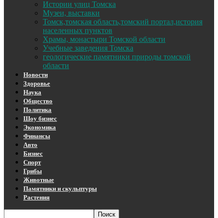
Истории улиц Томска
Музеи, выставки
Томск,томская область,томский портал,история
населенных пунктов
Храмы, монастыри Томской области
Учебные заведения Томска
геологические памятники природы томской
области
Новости
Здоровье
Наука
Общество
Политика
Шоу бизнес
Экономика
Финансы
Авто
Бизнес
Спорт
Грибы
Животные
Памятники и скульптуры
Растения