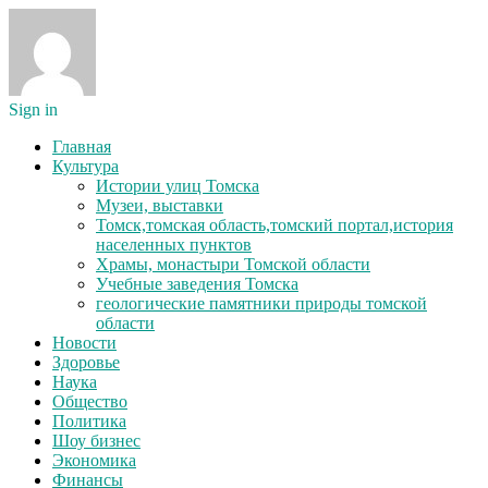
Sign in
Главная
Культура
Истории улиц Томска
Музеи, выставки
Томск,томская область,томский портал,история
населенных пунктов
Храмы, монастыри Томской области
Учебные заведения Томска
геологические памятники природы томской
области
Новости
Здоровье
Наука
Общество
Политика
Шоу бизнес
Экономика
Финансы