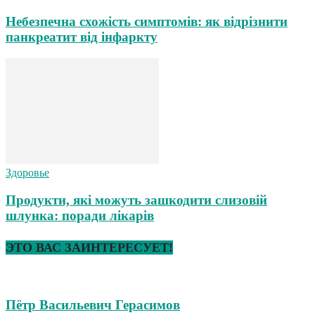
Небезпечна схожість симптомів: як відрізнити
панкреатит від інфаркту
Здоровье
Продукти, які можуть зашкодити слизовій
шлунка: поради лікарів
ЭТО ВАС ЗАИНТЕРЕСУЕТ!
Пётр Васильевич Герасимов