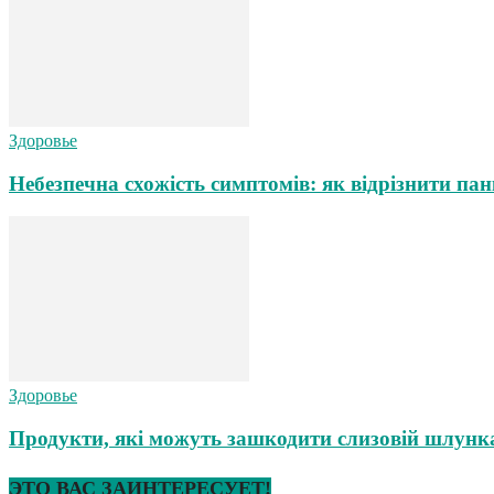
Здоровье
Небезпечна схожість симптомів: як відрізнити пан
Здоровье
Продукти, які можуть зашкодити слизовій шлунка
ЭТО ВАС ЗАИНТЕРЕСУЕТ!