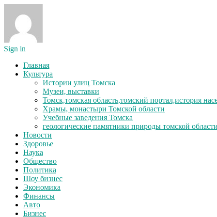
Sign in
Главная
Культура
Истории улиц Томска
Музеи, выставки
Томск,томская область,томский портал,история на
Храмы, монастыри Томской области
Учебные заведения Томска
геологические памятники природы томской област
Новости
Здоровье
Наука
Общество
Политика
Шоу бизнес
Экономика
Финансы
Авто
Бизнес