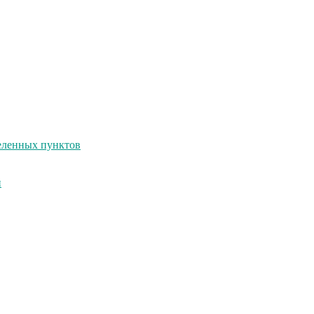
селенных пунктов
и