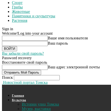
Спорт
Грибы
Животные
Памятники и скульптуры
Растения
Sign in
Welcome!
Log into your account
Ваше имя пользователя
Ваш пароль
Вы забыли свой пароль?
Password recovery
Восстановите свой пароль
Ваш адрес электронной почты
Поиск
Новостной портал Томска
Главная
Культура
Истории улиц Томска
Музеи, выставки