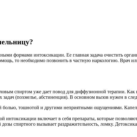
пельницу?
ными формами интоксикации. Ее главная задача очистить орган
омощь, то необходимо позвонить в частную наркологию. Врач или
овым спиртом уже дает повод для диффузионной терапии. Как п
ых задач (похмелье, абстиненция). В основном вызов нужен в сл
й болью, тошнотой и другими неприятными ощущениями. Капел
й интоксикации включает в себя препараты, которые позволяют 
 дозы спиртного вызывает раздражительность, ломку. Детоксика