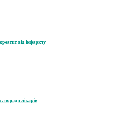
креатит від інфаркту
: поради лікарів