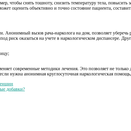
ер, чтобы снять тошноту, снизить температуру тела, повысить 
 может оценить объективно и точно состояние пациента, составит
. Анонимный вызов рача-нарколога на дом, позволяет уберечь р
с под риск оказаться на учете в наркологическом диспансере. Др
ницу;
яет современные методики лечения. Это позволяет не только до
 если нужна анонимная круглосуточная наркологическая помощь, 
женщин
ые добавки?