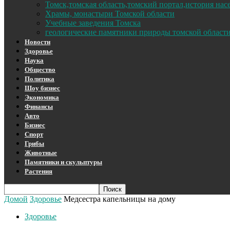
Томск,томская область,томский портал,история на
Храмы, монастыри Томской области
Учебные заведения Томска
геологические памятники природы томской област
Новости
Здоровье
Наука
Общество
Политика
Шоу бизнес
Экономика
Финансы
Авто
Бизнес
Спорт
Грибы
Животные
Памятники и скульптуры
Растения
Домой
Здоровье
Медсестра капельницы на дому
Здоровье