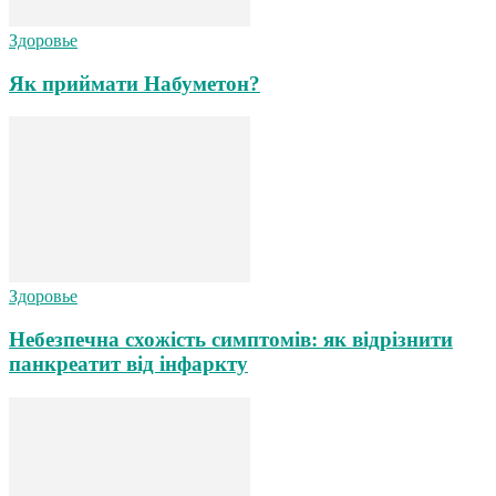
Здоровье
Як приймати Набуметон?
Здоровье
Небезпечна схожість симптомів: як відрізнити
панкреатит від інфаркту