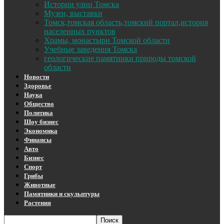
Истории улиц Томска
Музеи, выставки
Томск,томская область,томский портал,история
населенных пунктов
Храмы, монастыри Томской области
Учебные заведения Томска
геологические памятники природы томской
области
Новости
Здоровье
Наука
Общество
Политика
Шоу бизнес
Экономика
Финансы
Авто
Бизнес
Спорт
Грибы
Животные
Памятники и скульптуры
Растения