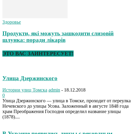
Здоровье
Продукти, які можуть зашкодити слизовій
шлунка: поради лікарів
ЭТО ВАС ЗАИНТЕРЕСУЕТ!
Улица Дзержинского
Истории улиц Томска
admin
-
18.12.2018
0
Улица Дзержинского — улица в Томске, проходит от переулка
Нечевского до улицы Усова. Заложенный в августе 1848 года
храм Преображения Господня определил название улицы
(1878)....
В Украине появились линзы с рекордным