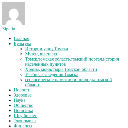
Sign in
Главная
Культура
Истории улиц Томска
Музеи, выставки
Томск,томская область,томский портал,история
населенных пунктов
Храмы, монастыри Томской области
Учебные заведения Томска
геологические памятники природы томской
области
Новости
Здоровье
Наука
Общество
Политика
Шоу бизнес
Экономика
Финансы