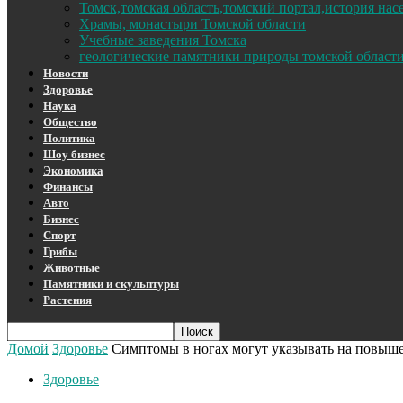
Томск,томская область,томский портал,история на
Храмы, монастыри Томской области
Учебные заведения Томска
геологические памятники природы томской област
Новости
Здоровье
Наука
Общество
Политика
Шоу бизнес
Экономика
Финансы
Авто
Бизнес
Спорт
Грибы
Животные
Памятники и скульптуры
Растения
Домой
Здоровье
Симптомы в ногах могут указывать на повыш
Здоровье