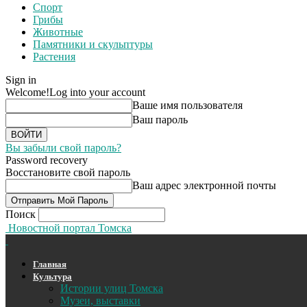
Спорт
Грибы
Животные
Памятники и скульптуры
Растения
Sign in
Welcome!
Log into your account
Ваше имя пользователя
Ваш пароль
Вы забыли свой пароль?
Password recovery
Восстановите свой пароль
Ваш адрес электронной почты
Поиск
Новостной портал Томска
Главная
Культура
Истории улиц Томска
Музеи, выставки