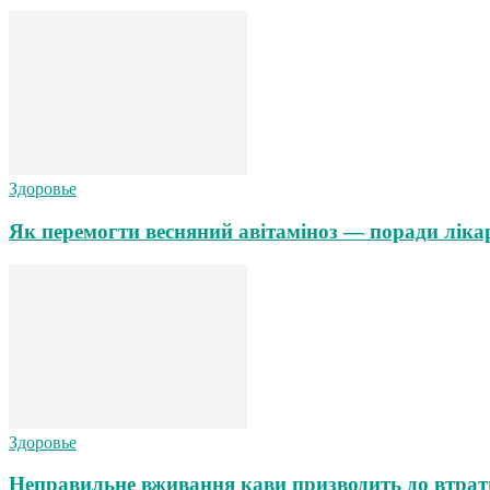
Здоровье
Як перемогти весняний авітаміноз — поради ліка
Здоровье
Неправильне вживання кави призводить до втрат