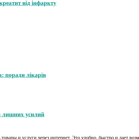
креатит від інфаркту
: поради лікарів
з лишних усилий
овары и услуги через интернет. Это удобно, быстро и дает воз