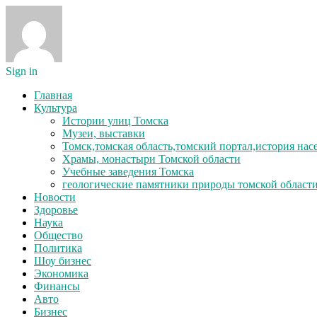
Sign in
Главная
Культура
Истории улиц Томска
Музеи, выставки
Томск,томская область,томский портал,история на
Храмы, монастыри Томской области
Учебные заведения Томска
геологические памятники природы томской област
Новости
Здоровье
Наука
Общество
Политика
Шоу бизнес
Экономика
Финансы
Авто
Бизнес