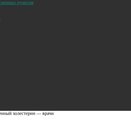
селенных пунктов
и
енный холестерин — врачи