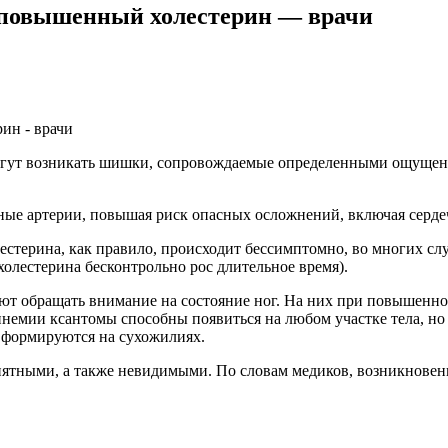
 повышенный холестерин — врачи
 могут возникать шишки, сопровождаемые определенными ощущен
сные артерии, повышая риск опасных осложнений, включая серд
естерина, как правило, происходит бессимптомно, во многих слу
холестерина бесконтрольно рос длительное время).
ют обращать внимание на состояние ног. На них при повышенн
немии ксантомы способны появиться на любом участке тела, но 
 формируются на сухожилиях.
иятными, а также невидимыми. По словам медиков, возникновен