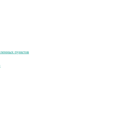
селенных пунктов
и