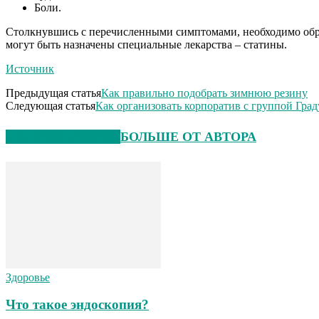
Боли.
Столкнувшись с перечисленными симптомами, необходимо обрат
могут быть назначены специальные лекарства – статины.
Источник
Предыдущая статья
Как правильно подобрать зимнюю резину
Следующая статья
Как организовать корпоратив с группой Гра
СХОЖИЕ СТАТЬИ
БОЛЬШЕ ОТ АВТОРА
Здоровье
Что такое эндоскопия?