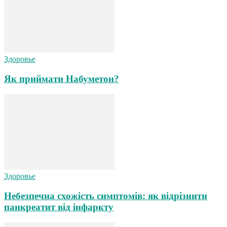
Здоровье
Як приймати Набуметон?
Здоровье
Небезпечна схожість симптомів: як відрізнити
панкреатит від інфаркту