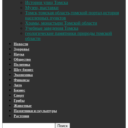
Истории улиц Томска
Музеи, выставки
Томск,томская область,томский портал,история
населенных пунктов
Храмы, монастыри Томской области
Учебные заведения Томска
геологические памятники природы томской
области
Новости
Здоровье
Наука
Общество
Политика
Шоу бизнес
Экономика
Финансы
Авто
Бизнес
Спорт
Грибы
Животные
Памятники и скульптуры
Растения