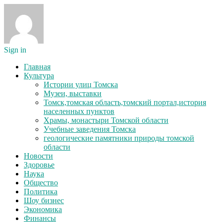
Sign in
Главная
Культура
Истории улиц Томска
Музеи, выставки
Томск,томская область,томский портал,история
населенных пунктов
Храмы, монастыри Томской области
Учебные заведения Томска
геологические памятники природы томской
области
Новости
Здоровье
Наука
Общество
Политика
Шоу бизнес
Экономика
Финансы